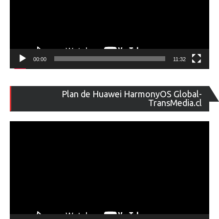
00:00
11:32
Re
Plan de Huawei HarmonyOS Global-
de
TransMedia.cl
ví