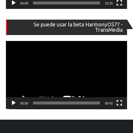
00:00
15:31
Re
Se puede usar la beta HarmonyOS7? -
de
TransMedia
ví
00:00
09:42