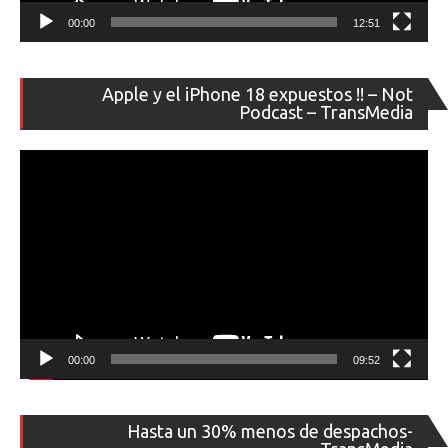
00:00
12:51
Re
Apple y el iPhone 18 expuestos !! – Not
de
Podcast – TransMedia
ví
00:00
09:52
Re
Hasta un 30% menos de despachos-
de