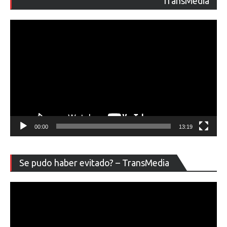
TransMedia
ví
00:00
13:19
Re
Se pudo haber evitado? – TransMedia
de
ví