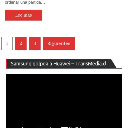
ordenar una partida…
Lee más
Navegación
1
2
3
Siguientes
de
entradas
Re
Samsung golpea a Huawei – TransMedia.cl
de
ví