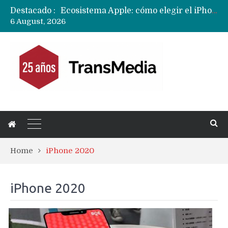
Ecosistema Apple: cómo elegir el iPhone según tu uso
Destacado :
Nuevas filtraciones del Mate 90 Pro Max apuntan a potenciar las cámaras y pantalla OLED doble capa
6 August, 2026
Apple dice que más ex empleados se llevaron datos confidenciales a OpenAI
Home
iPhone 2020
iPhone 2020