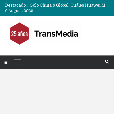
Destacado :
Data Centers de Huawei en Chile, México, Brasil,Perú y Argentina podrían verse afectados por arremetida de EE.UU
9 August, 2026
Fabricantes suben precios de teléfonos y ganan más dinero en un mercado donde Xiaomi alerta por no mejorar ventas