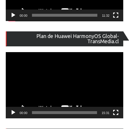
00:00
11:32
Re
Plan de Huawei HarmonyOS Global-
de
TransMedia.cl
ví
00:00
15:31