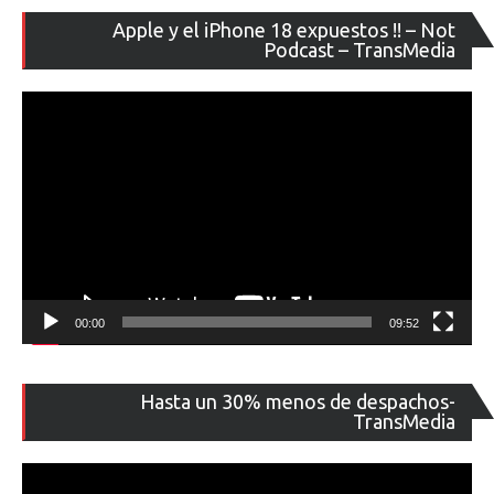
Re
Apple y el iPhone 18 expuestos !! – Not
de
Podcast – TransMedia
ví
00:00
09:52
Re
Hasta un 30% menos de despachos-
de
TransMedia
ví