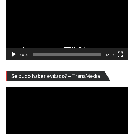
00:00
13:19
Re
Se pudo haber evitado? – TransMedia
de
ví