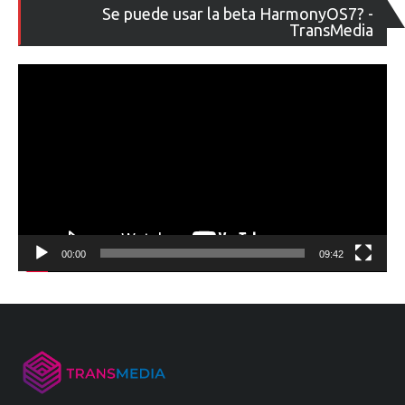
Re
Se puede usar la beta HarmonyOS7? -
de
TransMedia
ví
00:00
09:42