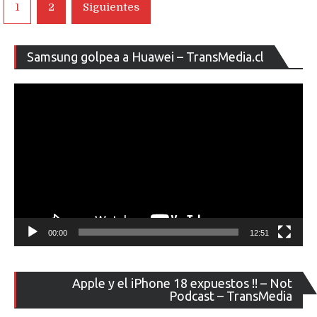
Navegación
1
2
Siguientes
de
de
cámara
para
entradas
Re
Android
Samsung golpea a Huawei – TransMedia.cl
de
ví
00:00
12:51
Re
Apple y el iPhone 18 expuestos !! – Not
de
Podcast – TransMedia
ví