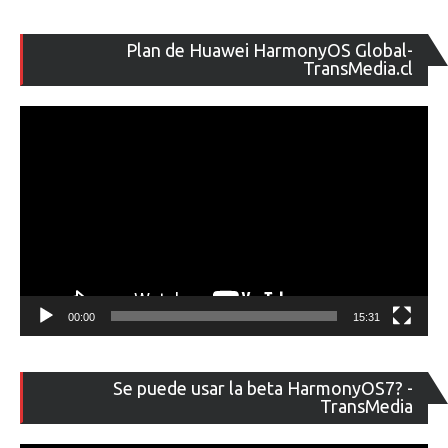
Re
Plan de Huawei HarmonyOS Global-
de
TransMedia.cl
ví
00:00
15:31
Re
Se puede usar la beta HarmonyOS7? -
de
TransMedia
ví