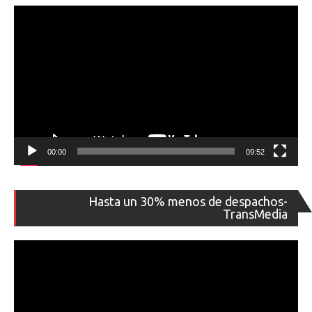
00:00
09:52
Re
Hasta un 30% menos de despachos-
de
TransMedia
ví