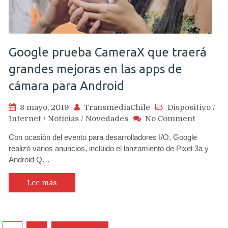
Google prueba CameraX que traerá
grandes mejoras en las apps de
cámara para Android
8 mayo, 2019
TransmediaChile
Dispositivo
/
on
Internet
/
Noticias
/
Novedades
No Comment
Google
Con ocasión del evento para desarrolladores I/O, Google
prueba
realizó varios anuncios, incluido el lanzamiento de Pixel 3a y
Camera
Android Q…
que
traerá
grandes
Lee más
mejoras
en
las
apps