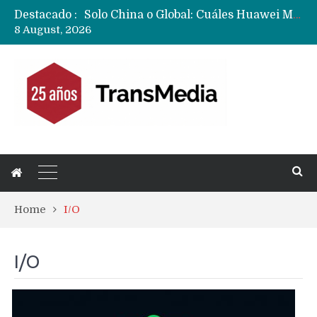
Destacado :
Data Centers de Huawei en Chile, México, Brasil,Perú y Argentina podrían verse afectados por arremetida de EE.UU
8 August, 2026
Fabricantes suben precios de teléfonos y ganan más dinero en un mercado donde Xiaomi alerta por no mejorar ventas
Home
I/O
I/O