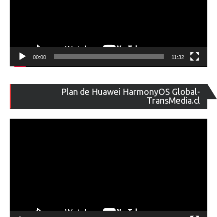
00:00
11:32
Re
Plan de Huawei HarmonyOS Global-
de
TransMedia.cl
ví