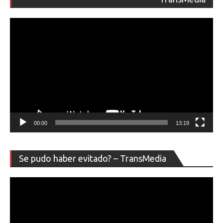
ví
00:00
13:19
Re
Se pudo haber evitado? – TransMedia
de
ví