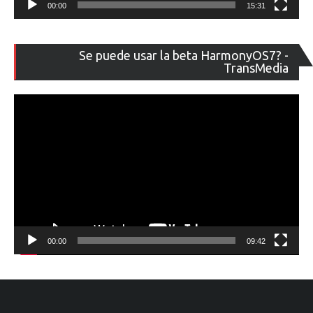
00:00
15:31
Re
Se puede usar la beta HarmonyOS7? -
de
TransMedia
ví
00:00
09:42