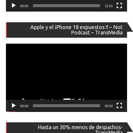
00:00
12:51
Re
Apple y el iPhone 18 expuestos !! – Not
de
Podcast – TransMedia
ví
00:00
09:52
Re
Hasta un 30% menos de despachos-
de
TransMedia