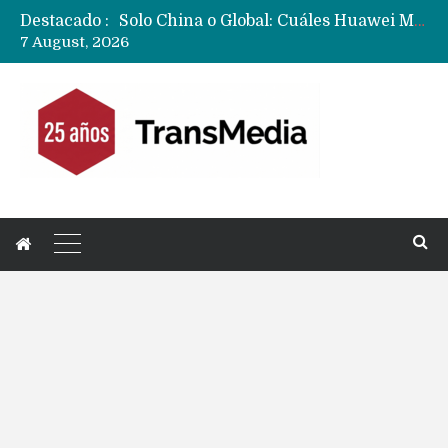
Destacado :
Data Centers de Huawei en Chile, México, Brasil,Perú y Argentina podrían verse afectados por arremetida de EE.UU
7 August, 2026
Fabricantes suben precios de teléfonos y ganan más dinero en un mercado donde Xiaomi alerta por no mejorar ventas