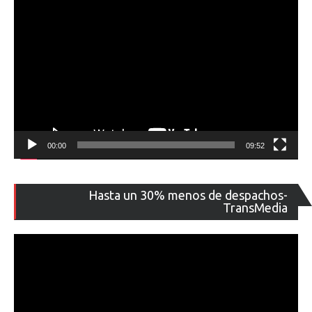
00:00
09:52
Re
Hasta un 30% menos de despachos-
de
TransMedia
ví