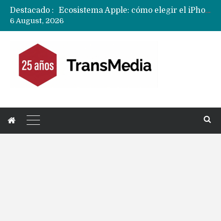
Destacado :
Nuevas filtraciones del Mate 90 Pro Max apuntan a potenciar las cámaras y pantalla OLED doble capa
6 August, 2026
Apple dice que más ex empleados se llevaron datos confidenciales a OpenAI