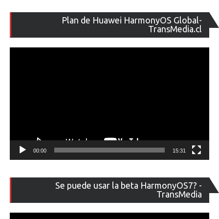
Re
Plan de Huawei HarmonyOS Global-
de
TransMedia.cl
ví
00:00
15:31
Re
Se puede usar la beta HarmonyOS7? -
de
TransMedia
ví