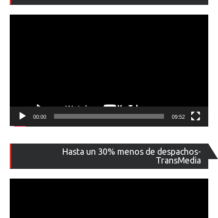
ví
00:00
09:52
Re
Hasta un 30% menos de despachos-
de
TransMedia
ví