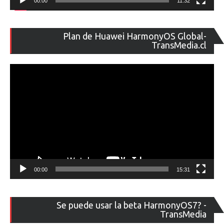
00:00
11:32
Re
Plan de Huawei HarmonyOS Global-
de
TransMedia.cl
ví
00:00
15:31
Re
Se puede usar la beta HarmonyOS7? -
de
TransMedia
ví