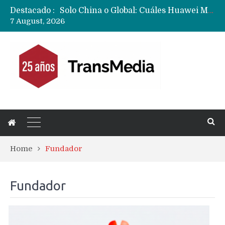
Solo China o Global: Cuáles Huawei MateBook, MatePad y Nova llegarán a Europa y LATAM?
Destacado :
Data Centers de Huawei en Chile, México, Brasil,Perú y Argentina podrían verse afectados por arremetida de EE.UU
7 August, 2026
Fabricantes suben precios de teléfonos y ganan más dinero en un mercado donde Xiaomi alerta por no mejorar ventas
Home
Fundador
Fundador