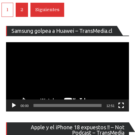
Navegación
1
2
Siguientes
de
entradas
Re
Samsung golpea a Huawei – TransMedia.cl
de
ví
00:00
12:51
Re
Apple y el iPhone 18 expuestos !! – Not
de
Podcast – TransMedia