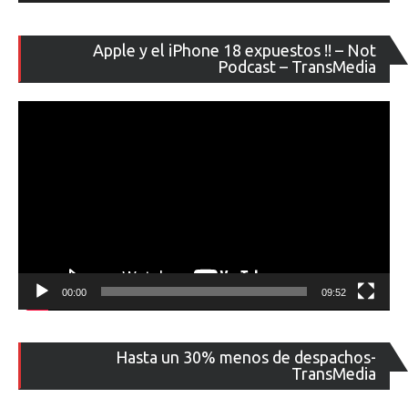
Re
Apple y el iPhone 18 expuestos !! – Not
de
Podcast – TransMedia
ví
00:00
09:52
Re
Hasta un 30% menos de despachos-
de
TransMedia
ví