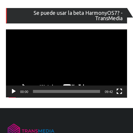
Re
Se puede usar la beta HarmonyOS7? -
de
TransMedia
ví
00:00
09:42