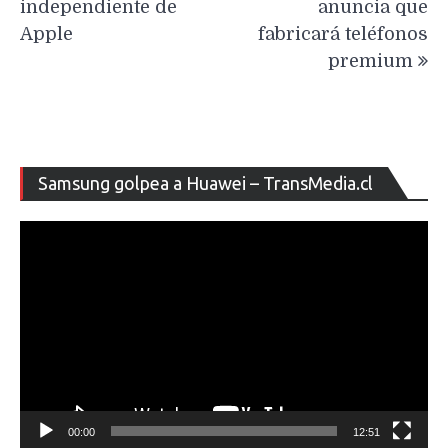
independiente de
anuncia que
Apple
fabricará teléfonos
premium
Re
Samsung golpea a Huawei – TransMedia.cl
de
ví
00:00
12:51