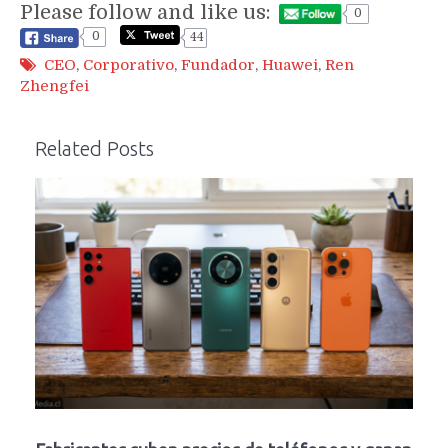
Please follow and like us:
0
0
44
CEO
,
Corporativo
,
Fundador
,
Huawei
,
Ren
Zhengfei
Related Posts