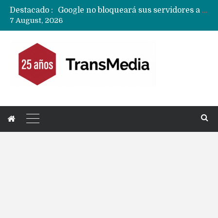
Destacado :
Google no bloqueará sus servidores a MicroG pero tiene un plan para eliminarlo como opción para teléfonos Huawei
7 August, 2026
Reestructuración de fondo en área IA de Google pone en peligro acuerdo con Apple y salvataje de Siri
CXMT le dice NO a la venta de sus memorias a Apple y dará prioridad a Huawei y Xiaomi
Sailfish OS la «joya» de sistema operativo que Europa planea financiar para competir contra Android, iOS y HarmonyOS
Apple dice que más ex empleados se llevaron datos confidenciales a OpenAI
Solo China o Global: Cuáles Huawei MateBook, MatePad y Nova llegarán a Europa y LATAM?
Data Centers de Huawei en Chile, México, Brasil,Perú y Argentina podrían verse afectados por arremetida de EE.UU
Fabricantes suben precios de teléfonos y ganan más dinero en un mercado donde Xiaomi alerta por no mejorar ventas