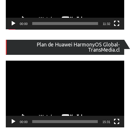
00:00
11:32
Re
Plan de Huawei HarmonyOS Global-
de
TransMedia.cl
ví
00:00
15:31