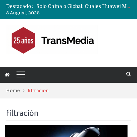
Solo China o Global: Cuáles Huawei MateBook, MatePad y Nova llegarán a Europa y LATAM?
Destacado :
Data Centers de Huawei en Chile, México, Brasil,Perú y Argentina podrían verse afectados por arremetida de EE.UU
8 August, 2026
Fabricantes suben precios de teléfonos y ganan más dinero en un mercado donde Xiaomi alerta por no mejorar ventas
Home
filtración
filtración