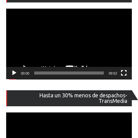
ví
00:00
09:52
Re
Hasta un 30% menos de despachos-
de
TransMedia
ví