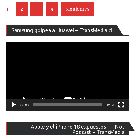
Navegación
1
2
…
4
Siguientes
de
entradas
Re
Samsung golpea a Huawei – TransMedia.cl
de
ví
00:00
12:51
Re
Apple y el iPhone 18 expuestos !! – Not
de
Podcast – TransMedia