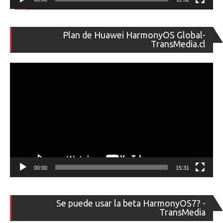
Re
Plan de Huawei HarmonyOS Global-
de
TransMedia.cl
ví
00:00
15:31
Re
Se puede usar la beta HarmonyOS7? -
de
TransMedia
ví