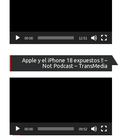
00:00
12:51
Reproducto
Apple y el iPhone 18 expuestos !! –
de
Not Podcast – TransMedia
vídeo
00:00
09:52