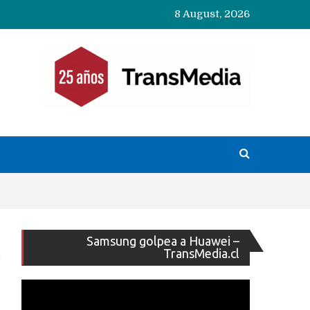
8 August, 2026
Reproducto
Samsung golpea a Huawei –
de
TransMedia.cl
vídeo