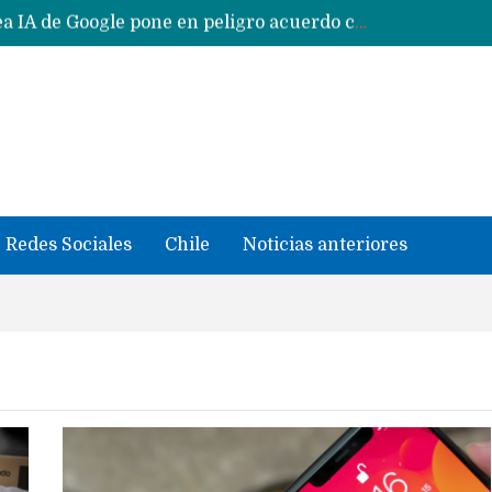
CXMT le dice NO a la venta de sus memorias a Apple y dará prioridad a Huawei y Xiaomi
Sailfish OS la «joya» de sistema operativo que Europa planea financiar para competir contra Android, iOS y HarmonyOS
se llevaron datos confidenciales a OpenAI
Solo China o Global: Cuáles Huawei MateBook, MatePad y Nova llegarán a Europa y LATAM?
Data Centers de Huawei en Chile, México, Brasil,Perú y Argentina podrían verse afectados por arremetida de EE.UU
Fabricantes suben precios de teléfonos y ganan más dinero en un mercado donde Xiaomi alerta por no mejorar ventas
Redes Sociales
Chile
Noticias anteriores