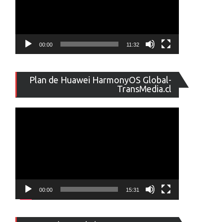
00:00
11:32
Reproducto
Plan de Huawei HarmonyOS Global-
de
TransMedia.cl
vídeo
00:00
15:31
Reproducto