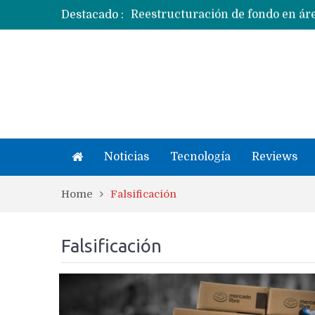
Destacado :
Apple dice que más ex empleados 
Noticias
Tecnología
Reviews
Home
Falsificación
Falsificación