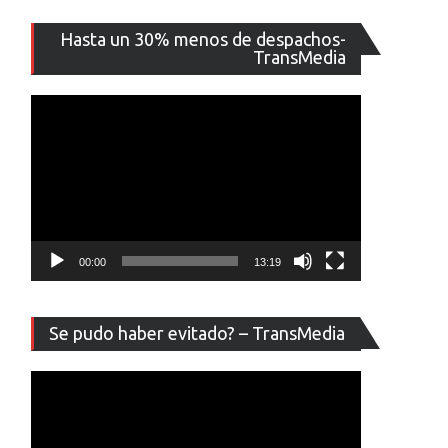
Reproducto
Hasta un 30% menos de despachos-
de
TransMedia
vídeo
00:00
13:19
Reproducto
Se pudo haber evitado? – TransMedia
de
vídeo