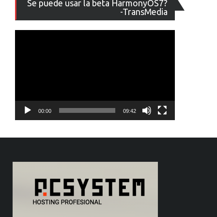
Se puede usar la beta HarmonyOS7?
de
-TransMedia
vídeo
00:00
09:42