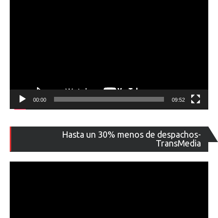
00:00
09:52
Re
Hasta un 30% menos de despachos-
de
TransMedia
ví