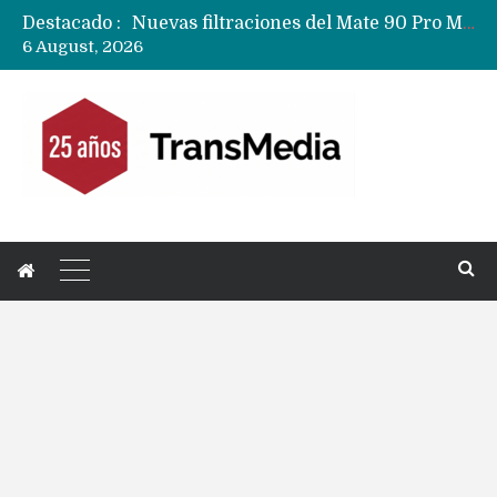
Destacado :
Google acaba definitivamente el truco para pagar con NFC en celulares Xiaomi, Oppo, Vivo y Huawei con ROM china
6 August, 2026
Apple dice que más ex empleados se llevaron datos confidenciales a OpenAI