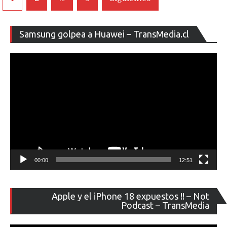
de
entradas
Re
Samsung golpea a Huawei – TransMedia.cl
de
ví
00:00
12:51
Re
Apple y el iPhone 18 expuestos !! – Not
de
Podcast – TransMedia
ví