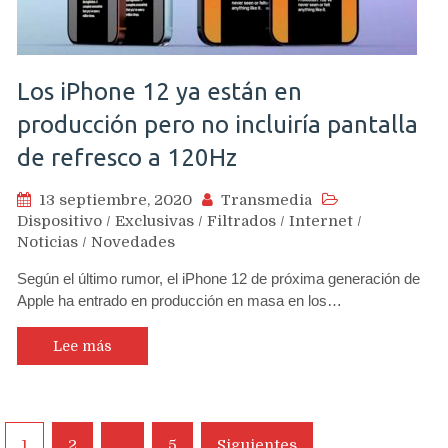
Los iPhone 12 ya están en
producción pero no incluiría pantalla
de refresco a 120Hz
13 septiembre, 2020
Transmedia
Dispositivo
/
Exclusivas
/
Filtrados
/
Internet
/
Noticias
/
Novedades
Según el último rumor, el iPhone 12 de próxima generación de
Apple ha entrado en producción en masa en los…
Lee más
Navegación
1
2
…
5
Siguientes