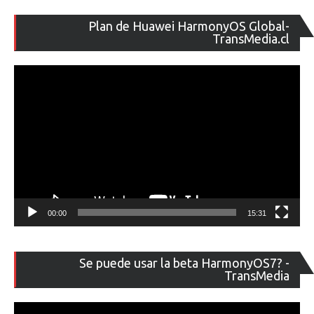
Re
Plan de Huawei HarmonyOS Global-
de
TransMedia.cl
ví
00:00
15:31
Re
Se puede usar la beta HarmonyOS7? -
de
TransMedia
ví