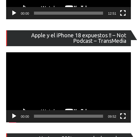
00:00
12:51
Re
Apple y el iPhone 18 expuestos !! – Not
de
Podcast – TransMedia
ví
00:00
09:52
Re