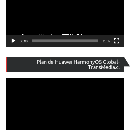
00:00
11:32
Re
Plan de Huawei HarmonyOS Global-
de
TransMedia.cl
ví