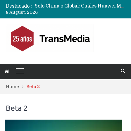
Destacado :
Data Centers de Huawei en Chile, México, Brasil,Perú y Argentina podrían verse afectados por arremetida de EE.UU
8 August, 2026
Fabricantes suben precios de teléfonos y ganan más dinero en un mercado donde Xiaomi alerta por no mejorar ventas
Home
Beta 2
Beta 2