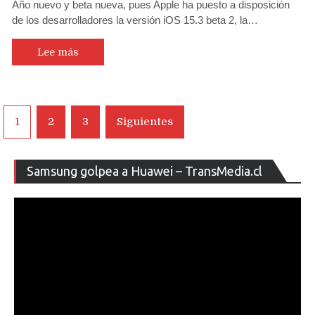
Año nuevo y beta nueva, pues Apple ha puesto a disposición
de los desarrolladores la versión iOS 15.3 beta 2, la…
Lee más
Navegación
1
2
3
Siguientes
de
entradas
Re
Samsung golpea a Huawei – TransMedia.cl
de
ví