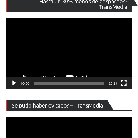
Hasta un 30% menos de despachos-
de
TransMedia
ví
00:00
13:19
Re
Se pudo haber evitado? – TransMedia
de
ví