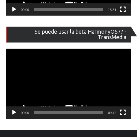
00:00
15:31
Re
Se puede usar la beta HarmonyOS7? -
de
TransMedia
ví
00:00
09:42