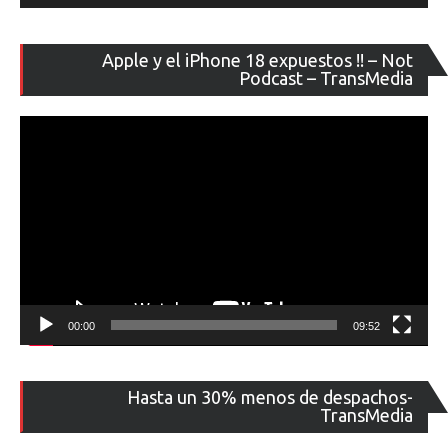
Re
Apple y el iPhone 18 expuestos !! – Not
de
Podcast – TransMedia
ví
00:00
09:52
Re
Hasta un 30% menos de despachos-
de
TransMedia
ví