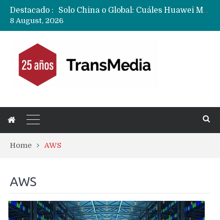
Destacado :
Data Centers de Huawei en Chile, México, Brasil,Perú y Argentina podrían verse afectados por arremetida de EE.UU
8 August, 2026
Fabricantes suben precios de teléfonos y ganan más dinero en un mercado donde Xiaomi alerta por no mejorar ventas
Home
AWS
AWS