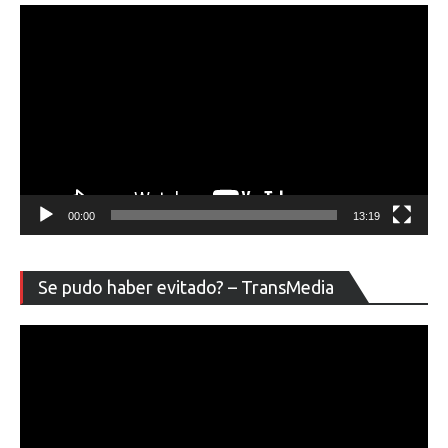
00:00
13:19
Re
Se pudo haber evitado? – TransMedia
de
ví