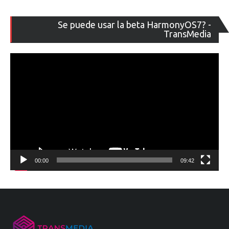
Re
Se puede usar la beta HarmonyOS7? -
de
TransMedia
ví
00:00
09:42