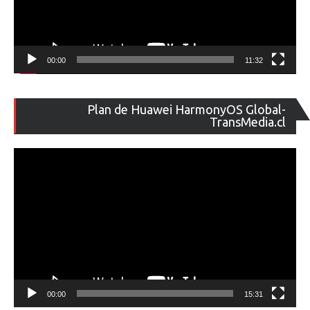
00:00
11:32
Re
Plan de Huawei HarmonyOS Global-
de
TransMedia.cl
ví
00:00
15:31