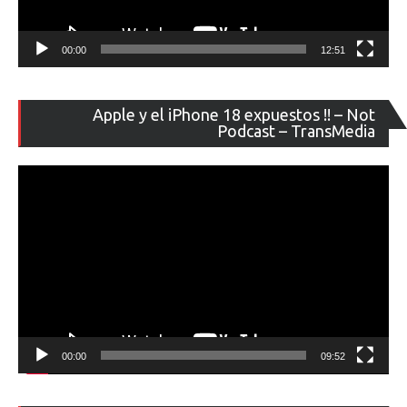
00:00
12:51
Re
Apple y el iPhone 18 expuestos !! – Not
de
Podcast – TransMedia
ví
00:00
09:52