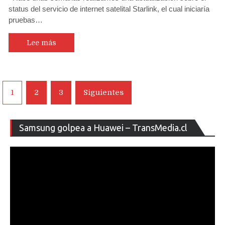
status del servicio de internet satelital Starlink, el cual iniciaría
pruebas…
Lee más
Navegación
1
2
3
Siguientes
de
entradas
Re
Samsung golpea a Huawei – TransMedia.cl
de
ví