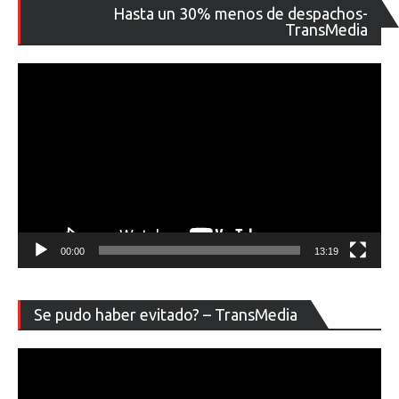
Re
Hasta un 30% menos de despachos-
de
TransMedia
ví
00:00
13:19
Re
Se pudo haber evitado? – TransMedia
de
ví