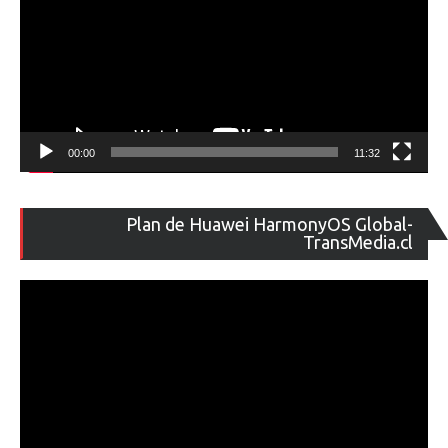
00:00
11:32
Re
Plan de Huawei HarmonyOS Global-
de
TransMedia.cl
ví