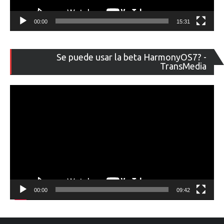
00:00
15:31
Re
Se puede usar la beta HarmonyOS7? -
de
TransMedia
ví
00:00
09:42