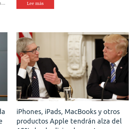
os…
Lee más
da
iPhones, iPads, MacBooks y otros
e
productos Apple tendrán alza del