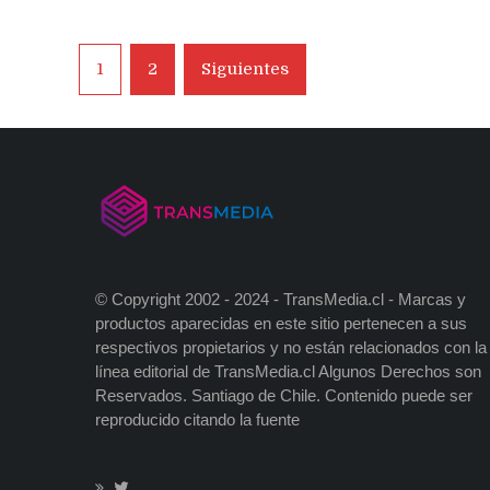
señalando
que
se
Navegación
1
2
Siguientes
fabricará
de
el
Mac
entradas
Pro
en
EE.UU
© Copyright 2002 - 2024 - TransMedia.cl - Marcas y
productos aparecidas en este sitio pertenecen a sus
respectivos propietarios y no están relacionados con la
línea editorial de TransMedia.cl Algunos Derechos son
Reservados. Santiago de Chile. Contenido puede ser
reproducido citando la fuente