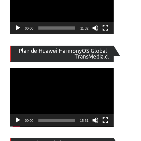
00:00
11:32
Reproducto
Plan de Huawei HarmonyOS Global-
de
TransMedia.cl
vídeo
00:00
15:31
Reproducto