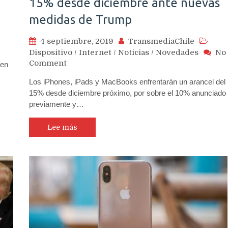
15% desde diciembre ante nuevas
medidas de Trump
4 septiembre, 2019
TransmediaChile
Dispositivo
/
Internet
/
Noticias
/
Novedades
No
on
Comment
 en
iPhones,
Los iPhones, iPads y MacBooks enfrentarán un arancel del
iPads,
15% desde diciembre próximo, por sobre el 10% anunciado
MacBooks
previamente y…
y
otros
productos
Lee más
Apple
tendrán
alza
del
15%
desde
diciembre
ante
nuevas