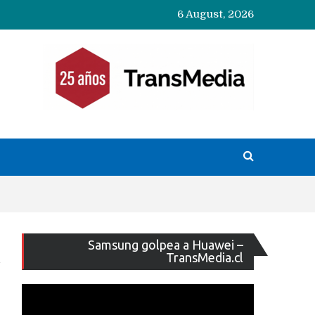
6 August, 2026
Reproducto
Samsung golpea a Huawei –
de
TransMedia.cl
vídeo