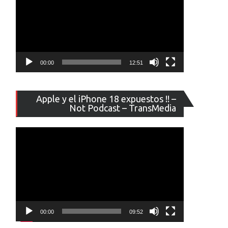
00:00
12:51
Reproducto
Apple y el iPhone 18 expuestos !! –
de
Not Podcast – TransMedia
vídeo
00:00
09:52