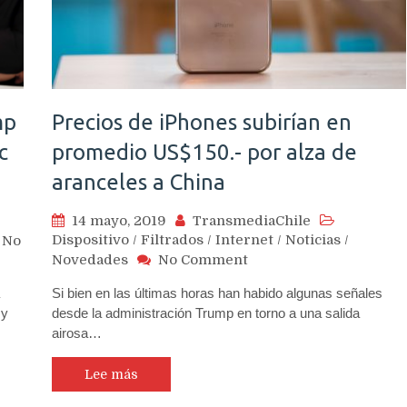
medidas
de
Trump
mp
Precios de iPhones subirían en
c
promedio US$150.- por alza de
aranceles a China
14 mayo, 2019
TransmediaChile
Dispositivo
/
Filtrados
/
Internet
/
Noticias
/
No
on
Novedades
No Comment
Precios
Si bien en las últimas horas han habido algunas señales
de
 y
desde la administración Trump en torno a una salida
iPhones
airosa…
subirían
en
promedio
Lee más
US$150.-