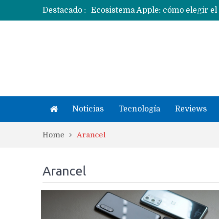
Destacado :
Ecosistema Apple: cómo elegir el
Apple dice que más ex empleados 
Noticias
Tecnología
Reviews
Home
Arancel
Arancel