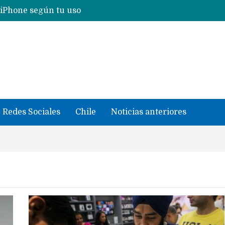
 iPhone según tu uso
Nuevas filtraciones del Mate 90 Pro Max apuntan a potenciar las cámaras y pantalla OLED doble capa
se llevaron datos confidenciales a OpenAI
Redes Sociales
Chile
Noticias anteriores