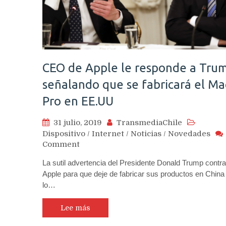
CEO de Apple le responde a Tru
señalando que se fabricará el Ma
Pro en EE.UU
31 julio, 2019
TransmediaChile
Dispositivo
/
Internet
/
Noticias
/
Novedades
on
Comment
CEO
La sutil advertencia del Presidente Donald Trump contra
de
Apple para que deje de fabricar sus productos en China
Apple
lo…
le
responde
a
Lee más
Trump