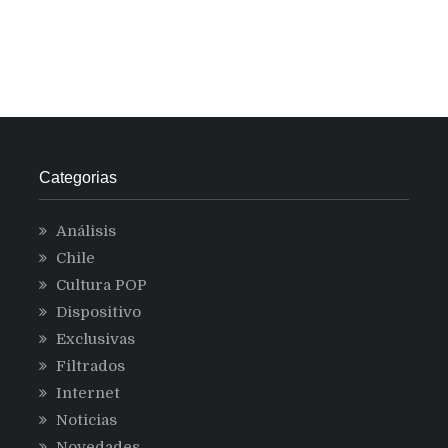
por
alza
de
aranceles
a
China
Categorias
Análisis
Chile
Cultura POP
Dispositivo
Exclusivas
Filtrados
Internet
Noticias
Novedades