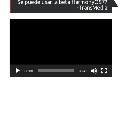
Se puede usar la beta HarmonyOS7?
de
-TransMedia
vídeo
00:00
09:42