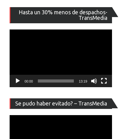
Reproducto
Hasta un 30% menos de despachos-
de
TransMedia
vídeo
00:00
13:19
Reproducto
Se pudo haber evitado? – TransMedia
de
vídeo