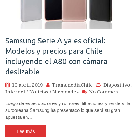
triple
cámara
rotatoria
Samsung Serie A ya es oficial:
Modelos y precios para Chile
incluyendo el A80 con cámara
deslizable
10 abril, 2019
TransmediaChile
Dispositivo
/
on
Internet
/
Noticias
/
Novedades
No Comment
Samsun
Luego de especulaciones y rumores, filtraciones y renders, la
Serie
surcoreana Samsung ha presentado lo que será su gran
A
apuesta en…
ya
es
oficial:
Lee más
Modelos