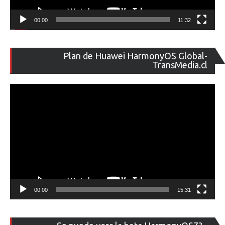
00:00
11:32
Re
Plan de Huawei HarmonyOS Global-
de
TransMedia.cl
ví
00:00
15:31
Re