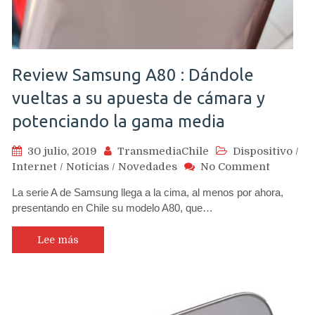
el
próximo
año
Review Samsung A80 : Dándole
vueltas a su apuesta de cámara y
potenciando la gama media
30 julio, 2019
TransmediaChile
Dispositivo
/
on
Internet
/
Noticias
/
Novedades
No Comment
Review
La serie A de Samsung llega a la cima, al menos por ahora,
Samsun
presentando en Chile su modelo A80, que…
A80
:
Dándole
Lee más
vueltas
a
su
apuesta
de