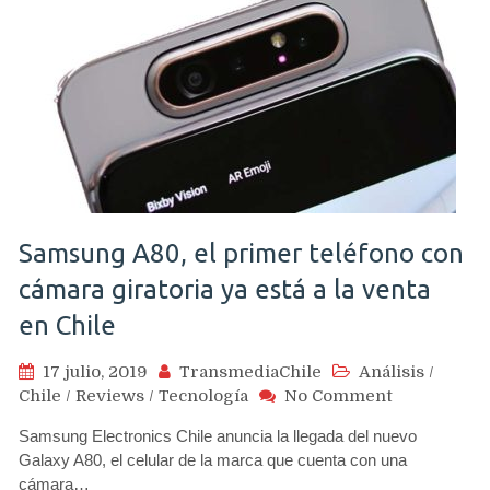
cámara
y
potenci
la
gama
media
Samsung A80, el primer teléfono con
cámara giratoria ya está a la venta
en Chile
17 julio, 2019
TransmediaChile
Análisis
/
on
Chile
/
Reviews
/
Tecnología
No Comment
Samsung
Samsung Electronics Chile anuncia la llegada del nuevo
A80,
Galaxy A80, el celular de la marca que cuenta con una
el
cámara…
primer