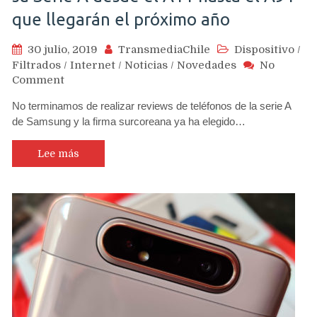
que llegarán el próximo año
30 julio, 2019
TransmediaChile
Dispositivo
/
Filtrados
/
Internet
/
Noticias
/
Novedades
No
on
Comment
Samsung
No terminamos de realizar reviews de teléfonos de la serie A
inscribe
de Samsung y la firma surcoreana ya ha elegido…
nuevos
modelos
de
Lee más
su
Serie
A
desde
el
A11
hasta
el
A91
que
llegarán