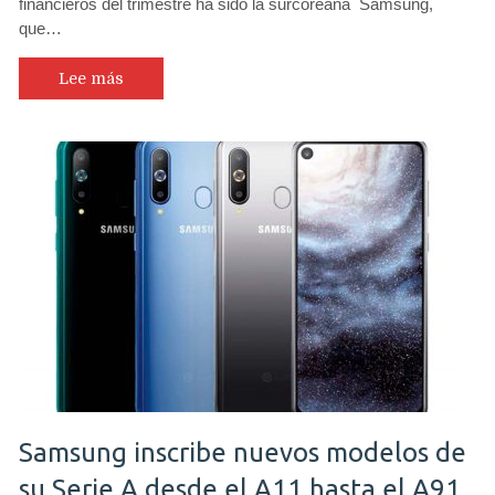
financieros del trimestre ha sido la surcoreana Samsung,
a
que…
liderar
despachos
de
Lee más
teléfonos,
gana
un
42%
menos
pero
crece
negocio
de
pantallas
OLED
Samsung inscribe nuevos modelos de
su Serie A desde el A11 hasta el A91