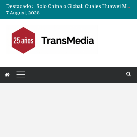
Destacado :
Data Centers de Huawei en Chile, México, Brasil,Perú y Argentina podrían verse afectados por arremetida de EE.UU
7 August, 2026
Fabricantes suben precios de teléfonos y ganan más dinero en un mercado donde Xiaomi alerta por no mejorar ventas