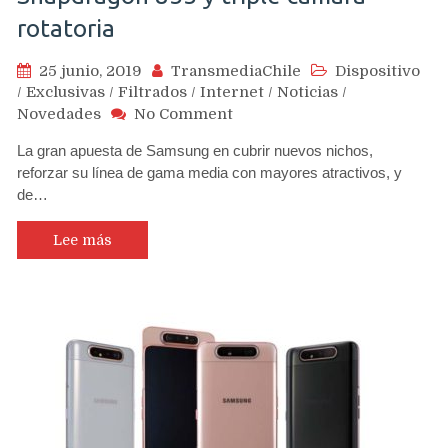
rotatoria
25 junio, 2019
TransmediaChile
Dispositivo
/
Exclusivas
/
Filtrados
/
Internet
/
Noticias
/
on
Novedades
No Comment
Serie
La gran apuesta de Samsung en cubrir nuevos nichos,
A
reforzar su línea de gama media con mayores atractivos, y
se
de…
potenciará
con
el
Lee más
nuevo
Samsung
A90
que
llegará
con
Snapdragon
855
y