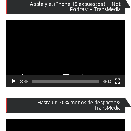
Re
Apple y el iPhone 18 expuestos !! – Not
de
Podcast – TransMedia
ví
00:00
09:52
Re
Hasta un 30% menos de despachos-
de
TransMedia
ví