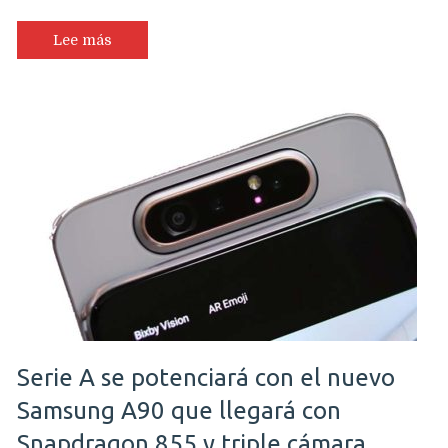
teléfono
con
Lee más
cámara
giratoria
ya
está
a
la
venta
en
Chile
Serie A se potenciará con el nuevo
Samsung A90 que llegará con
Snapdragon 855 y triple cámara