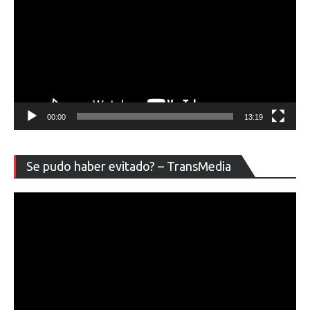
00:00
13:19
Re
Se pudo haber evitado? – TransMedia
de
ví