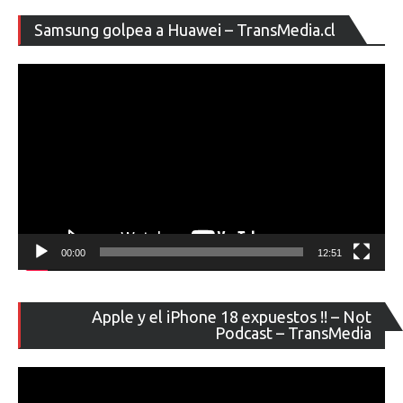
Re
Samsung golpea a Huawei – TransMedia.cl
de
ví
00:00
12:51
Re
Apple y el iPhone 18 expuestos !! – Not
de
Podcast – TransMedia
ví