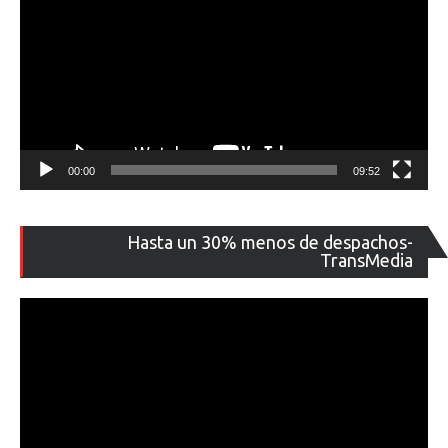
00:00
09:52
Re
Hasta un 30% menos de despachos-
de
TransMedia
ví