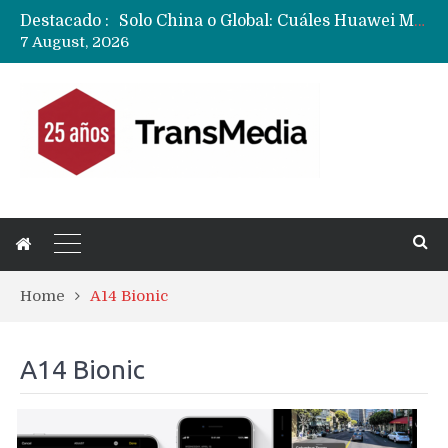
Destacado :
Data Centers de Huawei en Chile, México, Brasil,Perú y Argentina podrían verse afectados por arremetida de EE.UU
7 August, 2026
Fabricantes suben precios de teléfonos y ganan más dinero en un mercado donde Xiaomi alerta por no mejorar ventas
Home
A14 Bionic
A14 Bionic