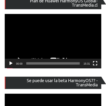
Plan de Huawei HarmonyOS Global-
de
TransMedia.cl
ví
00:00
15:31
Re
Se puede usar la beta HarmonyOS7? -
de
TransMedia
ví