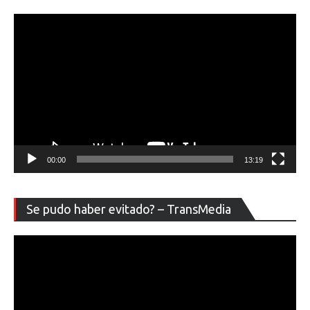
00:00
13:19
Re
Se pudo haber evitado? – TransMedia
de
ví