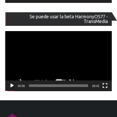
Re
Se puede usar la beta HarmonyOS7? -
de
TransMedia
ví
00:00
09:42