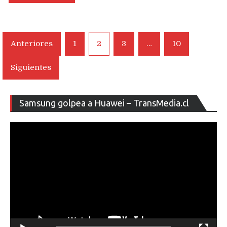
Navegación
Anteriores
1
2
3
…
10
de
Siguientes
entradas
Re
Samsung golpea a Huawei – TransMedia.cl
de
ví