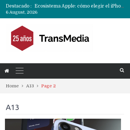
Ecosistema Apple: cómo elegir el iPhone según tu uso
Destacado :
Nuevas filtraciones del Mate 90 Pro Max apuntan a potenciar las cámaras y pantalla OLED doble capa
6 August, 2026
Apple dice que más ex empleados se llevaron datos confidenciales a OpenAI
Home
A13
Page 2
A13