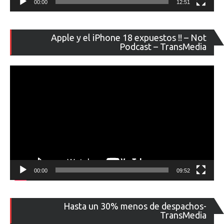
00:00
12:51
Re
Apple y el iPhone 18 expuestos !! – Not
de
Podcast – TransMedia
ví
00:00
09:52
Re
Hasta un 30% menos de despachos-
de
TransMedia
ví