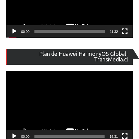
00:00
11:32
Re
Plan de Huawei HarmonyOS Global-
de
TransMedia.cl
ví
00:00
15:31