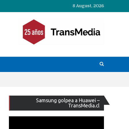
8 August, 2026
Reproducto
Samsung golpea a Huawei –
de
TransMedia.cl
vídeo