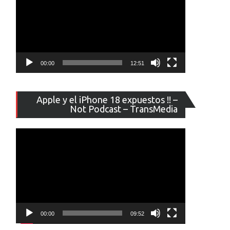
00:00
12:51
Reproducto
Apple y el iPhone 18 expuestos !! –
de
Not Podcast – TransMedia
vídeo
00:00
09:52