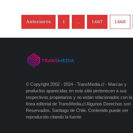
Navegación
Anteriores
1
…
1.667
1.668
de
entradas
© Copyright 2002 - 2024 - TransMedia.cl - Marcas y
productos aparecidas en este sitio pertenecen a sus
respectivos propietarios y no están relacionados con la
línea editorial de TransMedia.cl Algunos Derechos son
Reservados. Santiago de Chile. Contenido puede ser
reproducido citando la fuente