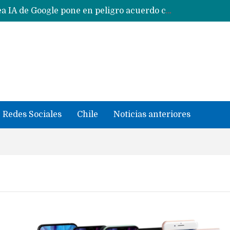
Reestructuración de fondo en área IA de Google pone en peligro acuerdo con Apple y salvataje de Siri
CXMT le dice NO a la venta de sus memorias a Apple y dará prioridad a Huawei y Xiaomi
Sailfish OS la «joya» de sistema operativo que Europa planea financiar para competir contra Android, iOS y HarmonyOS
se llevaron datos confidenciales a OpenAI
Solo China o Global: Cuáles Huawei MateBook, MatePad y Nova llegarán a Europa y LATAM?
Data Centers de Huawei en Chile, México, Brasil,Perú y Argentina podrían verse afectados por arremetida de EE.UU
Fabricantes suben precios de teléfonos y ganan más dinero en un mercado donde Xiaomi alerta por no mejorar ventas
Redes Sociales
Chile
Noticias anteriores