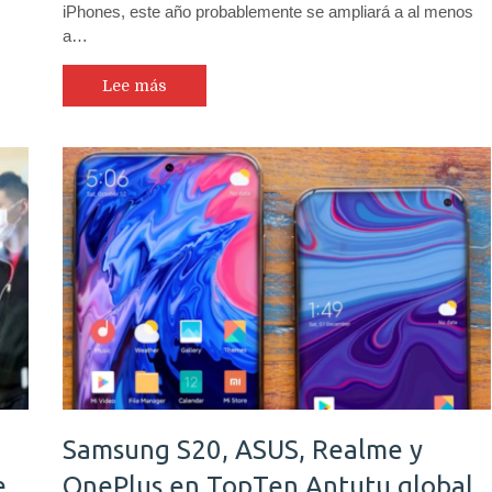
iPhones, este año probablemente se ampliará a al menos
a…
Lee más
Samsung S20, ASUS, Realme y
e
OnePlus en TopTen Antutu global