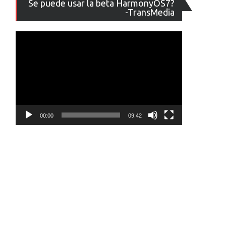
Se puede usar la beta HarmonyOS7?
de
-TransMedia
vídeo
00:00
09:42