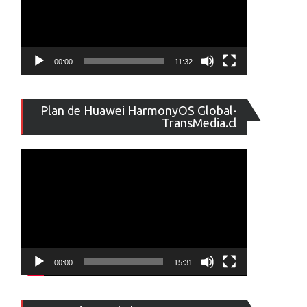
00:00
11:32
Reproducto
Plan de Huawei HarmonyOS Global-
de
TransMedia.cl
vídeo
00:00
15:31
Reproducto