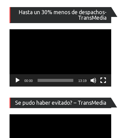
Reproducto
Hasta un 30% menos de despachos-
de
TransMedia
vídeo
00:00
13:19
Reproducto
Se pudo haber evitado? – TransMedia
de
vídeo