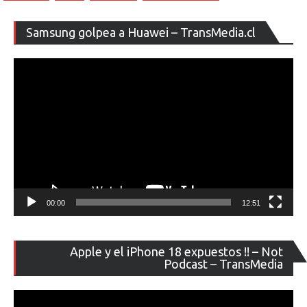
Re
Samsung golpea a Huawei – TransMedia.cl
de
ví
00:00
12:51
Re
Apple y el iPhone 18 expuestos !! – Not
de
Podcast – TransMedia
ví