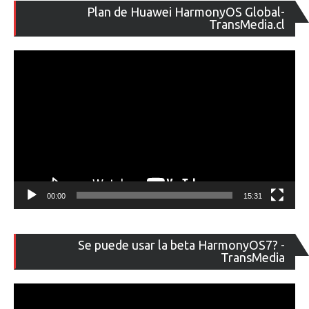
Re
Plan de Huawei HarmonyOS Global-
de
TransMedia.cl
ví
00:00
15:31
Re
Se puede usar la beta HarmonyOS7? -
de
TransMedia
ví