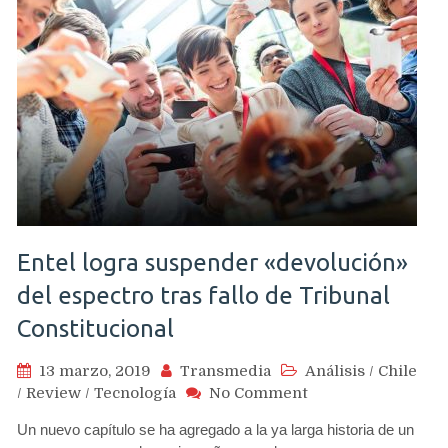
Entel logra suspender «devolución»
del espectro tras fallo de Tribunal
Constitucional
13 marzo, 2019
Transmedia
Análisis
/
Chile
on
/
Review
/
Tecnología
No Comment
Entel
Un nuevo capítulo se ha agregado a la ya larga historia de un
logra