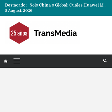
Destacado :
Data Centers de Huawei en Chile, México, Brasil,Perú y Argentina podrían verse afectados por arremetida de EE.UU
8 August, 2026
Fabricantes suben precios de teléfonos y ganan más dinero en un mercado donde Xiaomi alerta por no mejorar ventas