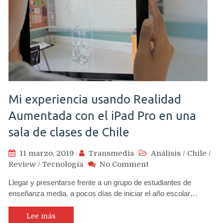
a
clases
Mi experiencia usando Realidad
Aumentada con el iPad Pro en una
sala de clases de Chile
11 marzo, 2019
Transmedia
Análisis
/
Chile
/
on
Review
/
Tecnología
No Comment
Mi
Llegar y presentarse frente a un grupo de estudiantes de
experiencia
enseñanza media, a pocos días de iniciar el año escolar…
usando
Realidad
Aumentada
Lee más