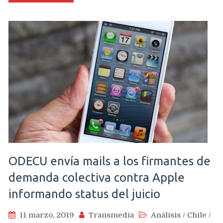
con
el
iPad
Pro
en
una
sala
de
clases
de
Chile
ODECU envía mails a los firmantes de
demanda colectiva contra Apple
informando status del juicio
11 marzo, 2019
Transmedia
Análisis
/
Chile
/