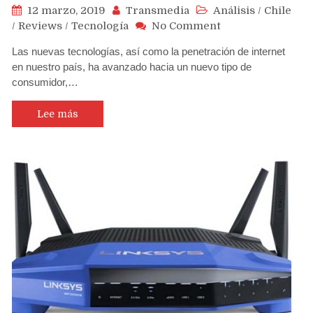
12 marzo, 2019
Transmedia
Análisis
/
Chile
on
/
Reviews
/
Tecnología
No Comment
Diez
Las nuevas tecnologías, así como la penetración de internet
tips
en nuestro país, ha avanzado hacia un nuevo tipo de
para
consumidor,…
realizar
compras
online
Lee más
seguras