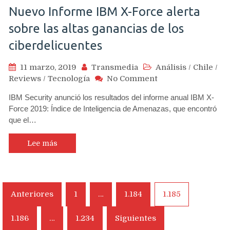
Nuevo Informe IBM X-Force alerta
sobre las altas ganancias de los
ciberdelicuentes
11 marzo, 2019
Transmedia
Análisis
/
Chile
/
on
Reviews
/
Tecnología
No Comment
Nuevo
IBM Security anunció los resultados del informe anual IBM X-
Informe
Force 2019: Índice de Inteligencia de Amenazas, que encontró
IBM
que el…
X-
Force
alerta
Lee más
sobre
las
altas
ganancias
Navegación
Anteriores
1
…
1.184
1.185
de
de
los
ciberdelicuentes
1.186
…
1.234
Siguientes
entradas