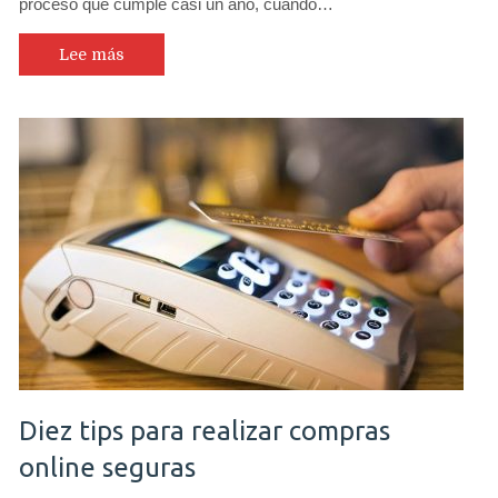
proceso que cumple casi un año, cuando…
suspender
«devolución»
del
Lee más
espectro
tras
fallo
de
Tribunal
Constitucional
Diez tips para realizar compras
online seguras