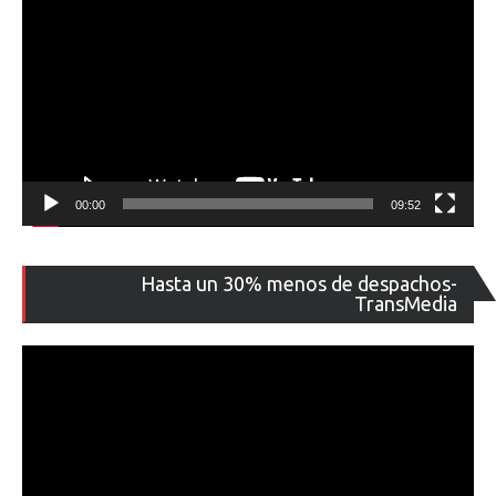
00:00
09:52
Re
Hasta un 30% menos de despachos-
de
TransMedia
ví