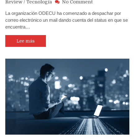
on
Review
/
Tecnología
No Comment
ODECU
La organización ODECU ha comenzado a despachar por
envía
correo electrónico un mail dando cuenta del status en que se
mails
encuentra…
a
los
firmantes
Lee más
de
demanda
colectiva
contra
Apple
informando
status
del
juicio