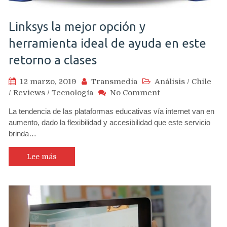
Linksys la mejor opción y
herramienta ideal de ayuda en este
retorno a clases
12 marzo, 2019
Transmedia
Análisis
/
Chile
on
/
Reviews
/
Tecnología
No Comment
Linksys
La tendencia de las plataformas educativas vía internet van en
la
aumento, dado la flexibilidad y accesibilidad que este servicio
mejor
brinda…
opción
y
herramienta
Lee más
ideal
de
ayuda
en
este
retorno