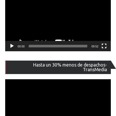
00:00
09:52
Re
Hasta un 30% menos de despachos-
de
TransMedia
ví