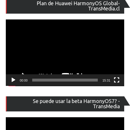
Re
Plan de Huawei HarmonyOS Global-
de
TransMedia.cl
ví
00:00
15:31
Re
Se puede usar la beta HarmonyOS7? -
de
TransMedia
ví