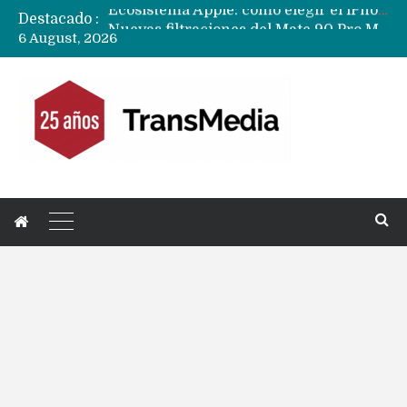
Destacado :
Nuevas filtraciones del Mate 90 Pro Max apuntan a potenciar las cámaras y pantalla OLED doble capa
6 August, 2026
Apple dice que más ex empleados se llevaron datos confidenciales a OpenAI