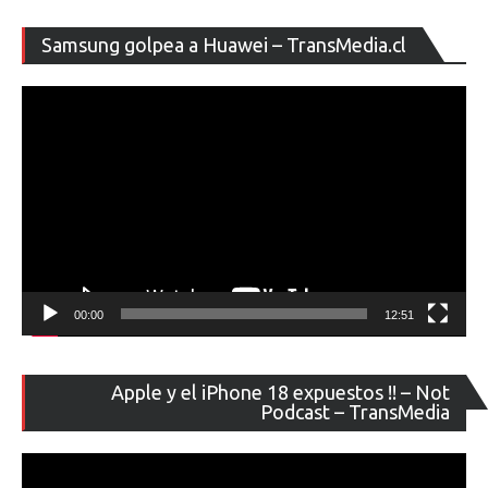
Re
Samsung golpea a Huawei – TransMedia.cl
de
ví
00:00
12:51
Re
Apple y el iPhone 18 expuestos !! – Not
de
Podcast – TransMedia
ví