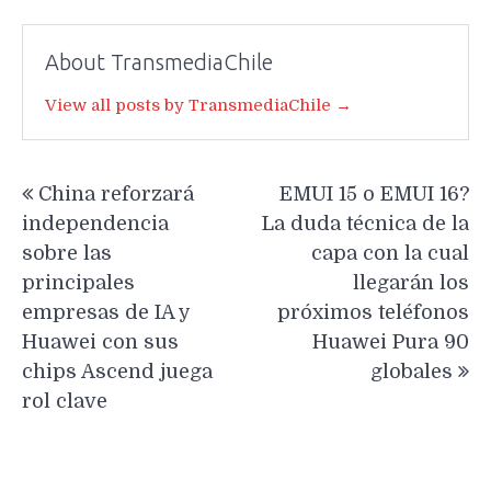
About TransmediaChile
View all posts by TransmediaChile →
Navegación
China reforzará
EMUI 15 o EMUI 16?
de
independencia
La duda técnica de la
entradas
sobre las
capa con la cual
principales
llegarán los
empresas de IA y
próximos teléfonos
Huawei con sus
Huawei Pura 90
chips Ascend juega
globales
rol clave