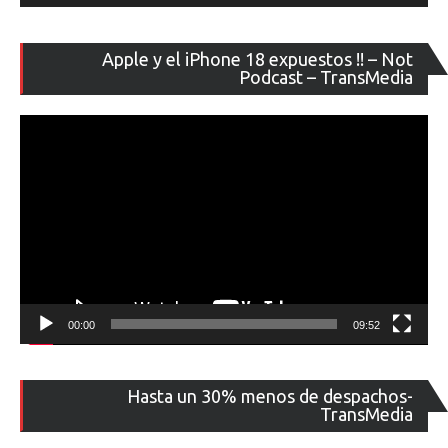
Re
Apple y el iPhone 18 expuestos !! – Not
de
Podcast – TransMedia
ví
00:00
09:52
Re
Hasta un 30% menos de despachos-
de
TransMedia
ví