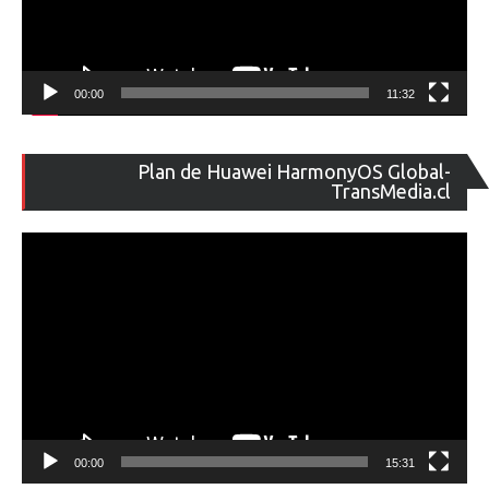
00:00
11:32
Re
Plan de Huawei HarmonyOS Global-
de
TransMedia.cl
ví
00:00
15:31