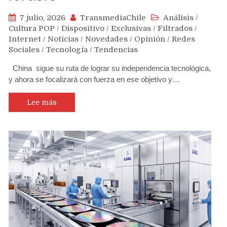
7 julio, 2026
TransmediaChile
Análisis
/
Cultura POP
/
Dispositivo
/
Exclusivas
/
Filtrados
/
Internet
/
Noticias
/
Novedades
/
Opinión
/
Redes
Sociales
/
Tecnología
/
Tendencias
China sigue su ruta de lograr su independencia tecnológica,
y ahora se focalizará con fuerza en ese objetivo y…
Lee más