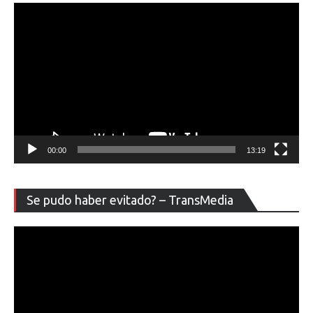
00:00
13:19
Re
Se pudo haber evitado? – TransMedia
de
ví