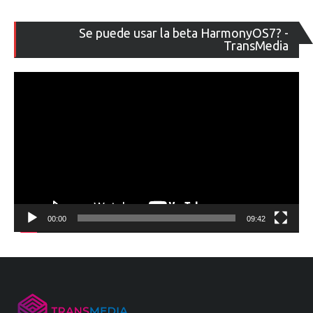
Re
Se puede usar la beta HarmonyOS7? -
de
TransMedia
ví
00:00
09:42