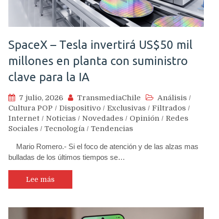
SpaceX – Tesla invertirá US$50 mil
millones en planta con suministro
clave para la IA
7 julio, 2026
TransmediaChile
Análisis
/
Cultura POP
/
Dispositivo
/
Exclusivas
/
Filtrados
/
Internet
/
Noticias
/
Novedades
/
Opinión
/
Redes
Sociales
/
Tecnología
/
Tendencias
Mario Romero.- Si el foco de atención y de las alzas mas
bulladas de los últimos tiempos se…
Lee más