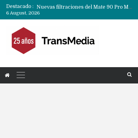
Destacado :
Nuevas filtraciones del Mate 90 Pro Max apuntan a potenciar las cámaras y pantalla OLED doble capa
6 August, 2026
Apple dice que más ex empleados se llevaron datos confidenciales a OpenAI