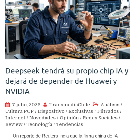
Deepseek tendrá su propio chip IA y
dejará de depender de Huawei y
NVIDIA
7 julio, 2026
TransmediaChile
Análisis
/
Cultura POP
/
Dispositivo
/
Exclusivas
/
Filtrados
/
Internet
/
Novedades
/
Opinión
/
Redes Sociales
/
Review
/
Tecnología
/
Tendencias
Un reporte de Reuters india que la firma china de IA