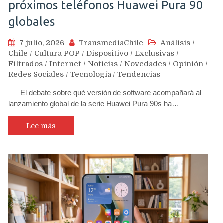
próximos teléfonos Huawei Pura 90
globales
7 julio, 2026
TransmediaChile
Análisis
/
Chile
/
Cultura POP
/
Dispositivo
/
Exclusivas
/
Filtrados
/
Internet
/
Noticias
/
Novedades
/
Opinión
/
Redes Sociales
/
Tecnología
/
Tendencias
El debate sobre qué versión de software acompañará al
lanzamiento global de la serie Huawei Pura 90s ha…
Lee más