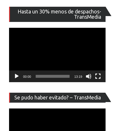
Reproducto
Hasta un 30% menos de despachos-
de
TransMedia
vídeo
00:00
13:19
Reproducto
Se pudo haber evitado? – TransMedia
de
vídeo