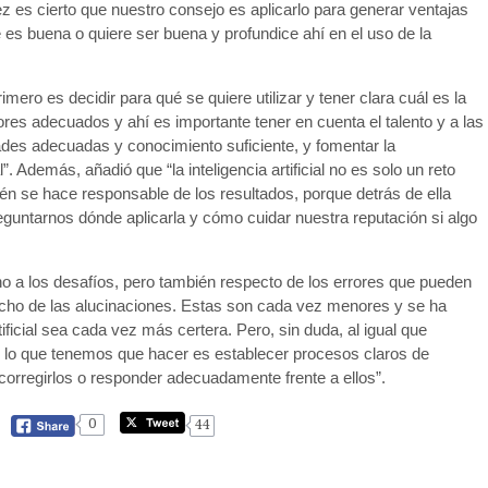
ez es cierto que nuestro consejo es aplicarlo para generar ventajas
 es buena o quiere ser buena y profundice ahí en el uso de la
mero es decidir para qué se quiere utilizar y tener clara cuál es la
ores adecuados y ahí es importante tener en cuenta el talento y a las
dades adecuadas y conocimiento suficiente, y fomentar la
l”. Además, añadió que “la inteligencia artificial no es solo un reto
n se hace responsable de los resultados, porque detrás de ella
untarnos dónde aplicarla y cómo cuidar nuestra reputación si algo
no a los desafíos, pero también respecto de los errores que pueden
ucho de las alucinaciones. Estas son cada vez menores y se ha
ficial sea cada vez más certera. Pero, sin duda, al igual que
 lo que tenemos que hacer es establecer procesos claros de
 corregirlos o responder adecuadamente frente a ellos”.
0
44