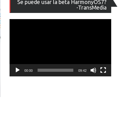
Se puede usar la beta HarmonyOS7?
de
-TransMedia
vídeo
00:00
09:42