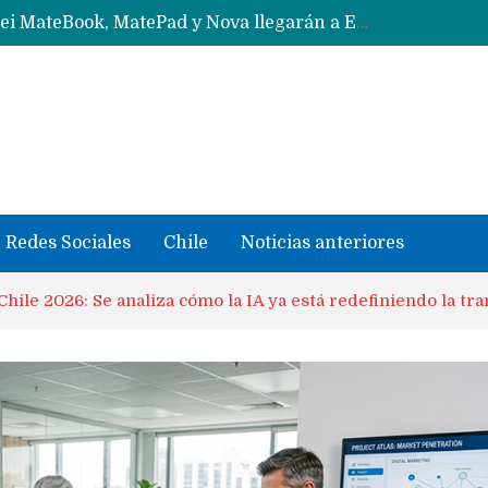
Data Centers de Huawei en Chile, México, Brasil,Perú y Argentina podrían verse afectados por arremetida de EE.UU
Fabricantes suben precios de teléfonos y ganan más dinero en un mercado donde Xiaomi alerta por no mejorar ventas
Redes Sociales
Chile
Noticias anteriores
hile 2026: Se analiza cómo la IA ya está redefiniendo la tr