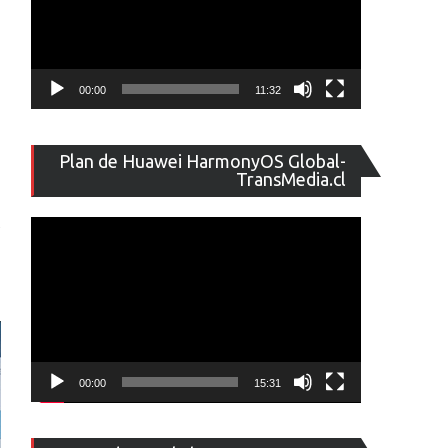
00:00
11:32
Reproducto
Plan de Huawei HarmonyOS Global-
de
TransMedia.cl
vídeo
s
00:00
15:31
Reproducto