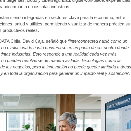
es inteligentes, cloud y ciberseguridad, digital workplace, experiencias
ando impacto en distintas industrias.
tán siendo integradas en sectores clave para la economía, entre
iones, salud y utilities, permitiendo visualizar de manera práctica su
s productivos reales.
 DATA Chile, David Caja, señaló que
‘’
Interconnected nació como un
y ha evolucionado hasta convertirse en un punto de encuentro donde
stintas industrias. Esto responde a una realidad cada vez más
es no pueden resolverse de manera aislada. Tecnologías como la
ón de los negocios, pero la innovación no puede quedar limitada a área
y en toda la organización para generar un impacto real y sostenible’’.