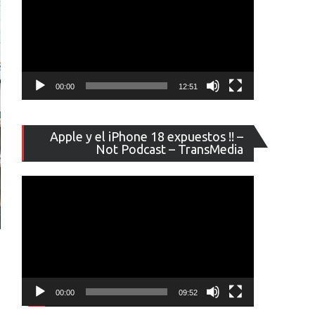
00:00
12:51
Reproducto
Apple y el iPhone 18 expuestos !! –
de
Not Podcast – TransMedia
vídeo
00:00
09:52