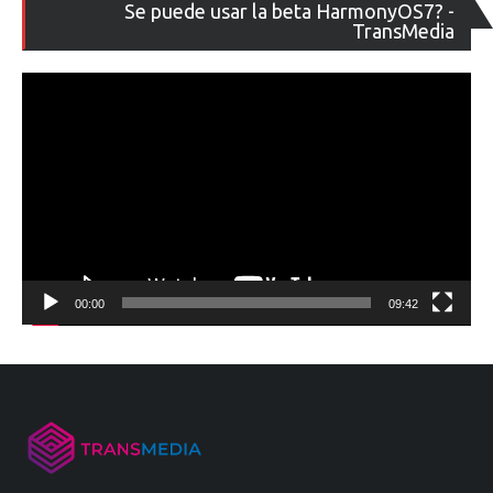
Re
Se puede usar la beta HarmonyOS7? -
de
TransMedia
ví
00:00
09:42