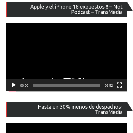
Re
Apple y el iPhone 18 expuestos !! – Not
de
Podcast – TransMedia
ví
00:00
09:52
Re
Hasta un 30% menos de despachos-
de
TransMedia
ví