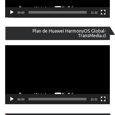
00:00
11:32
Re
Plan de Huawei HarmonyOS Global-
de
TransMedia.cl
ví
00:00
15:31