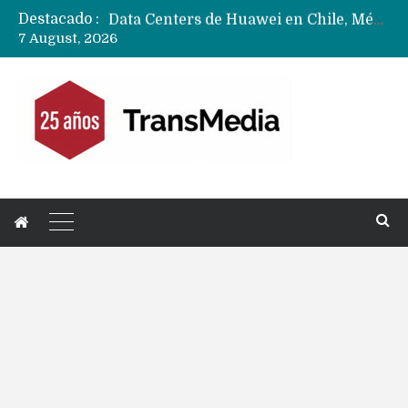
Destacado :
Data Centers de Huawei en Chile, México, Brasil,Perú y Argentina podrían verse afectados por arremetida de EE.UU
7 August, 2026
Fabricantes suben precios de teléfonos y ganan más dinero en un mercado donde Xiaomi alerta por no mejorar ventas