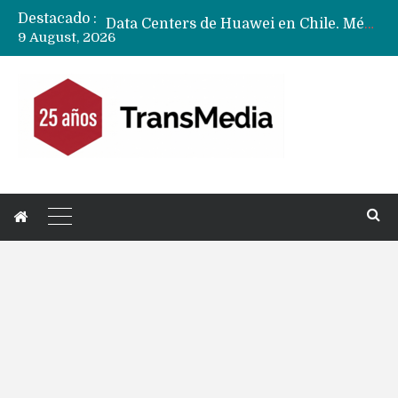
Destacado :
Data Centers de Huawei en Chile, México, Brasil,Perú y Argentina podrían verse afectados por arremetida de EE.UU
9 August, 2026
Fabricantes suben precios de teléfonos y ganan más dinero en un mercado donde Xiaomi alerta por no mejorar ventas