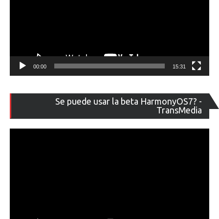
00:00
15:31
Re
Se puede usar la beta HarmonyOS7? -
de
TransMedia
ví