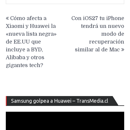
Navegación
Cómo afecta a
Con iOS27 tu iPhone
de
Xiaomi y Huawei la
tendrá un nuevo
entradas
«nueva lista negra»
modo de
de EE.UU que
recuperación
incluye a BYD,
similar al de Mac
Alibaba y otros
gigantes tech?
Re
Samsung golpea a Huawei – TransMedia.cl
de
ví