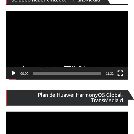
de
ví
00:00
11:32
Re
Plan de Huawei HarmonyOS Global-
de
TransMedia.cl
ví