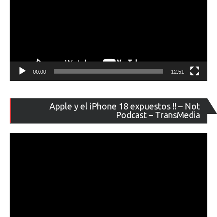
00:00
12:51
Re
Apple y el iPhone 18 expuestos !! – Not
de
Podcast – TransMedia
ví