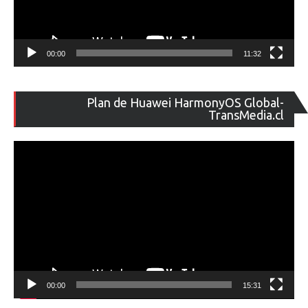
00:00
11:32
Re
Plan de Huawei HarmonyOS Global-
de
TransMedia.cl
ví
00:00
15:31