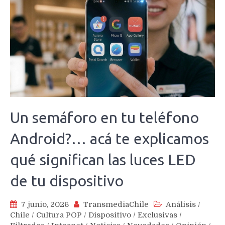
Un semáforo en tu teléfono
Android?… acá te explicamos
qué significan las luces LED
de tu dispositivo
7 junio, 2026
TransmediaChile
Análisis
/
Chile
/
Cultura POP
/
Dispositivo
/
Exclusivas
/