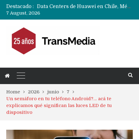
Destacado :
Data Centers de Huawei en Chile, México, Brasil,Perú y Argentina podrían verse afectados por arremetida de EE.UU
7 August, 2026
Fabricantes suben precios de teléfonos y ganan más dinero en un mercado donde Xiaomi alerta por no mejorar ventas
Home
2026
junio
7
Un semáforo en tu teléfono Android?… acá te
explicamos qué significan las luces LED de tu
dispositivo