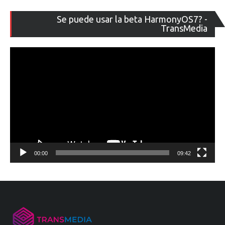
Re
Se puede usar la beta HarmonyOS7? -
de
TransMedia
ví
00:00
09:42