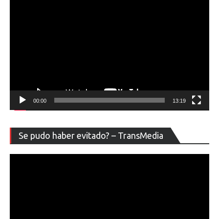
00:00
13:19
Re
Se pudo haber evitado? – TransMedia
de
ví