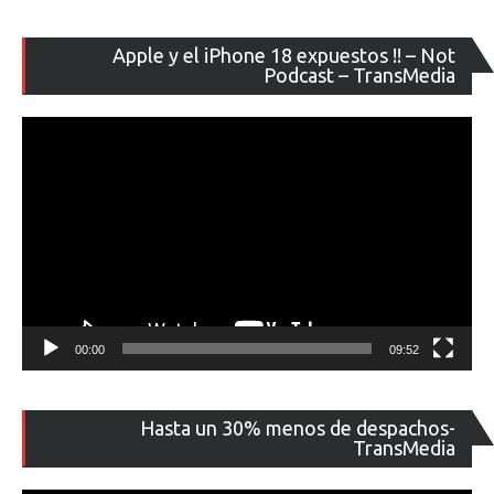
Re
Apple y el iPhone 18 expuestos !! – Not
de
Podcast – TransMedia
ví
00:00
09:52
Re
Hasta un 30% menos de despachos-
de
TransMedia
ví