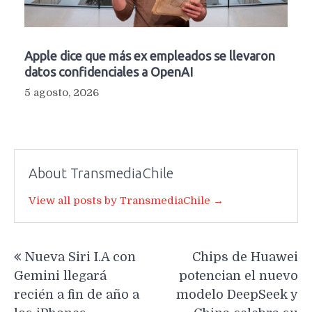
Apple dice que más ex empleados se llevaron
datos confidenciales a OpenAI
5 agosto, 2026
About TransmediaChile
View all posts by TransmediaChile →
Navegación
Nueva Siri I.A con
Chips de Huawei
de
Gemini llegará
potencian el nuevo
entradas
recién a fin de año a
modelo DeepSeek y