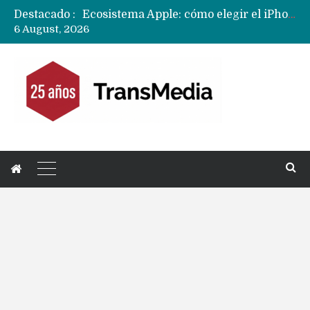
Destacado :
Nuevas filtraciones del Mate 90 Pro Max apuntan a potenciar las cámaras y pantalla OLED doble capa
6 August, 2026
Apple dice que más ex empleados se llevaron datos confidenciales a OpenAI