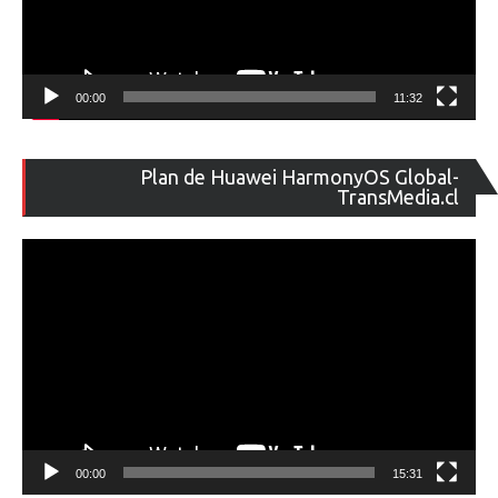
00:00
11:32
Re
Plan de Huawei HarmonyOS Global-
de
TransMedia.cl
ví
00:00
15:31