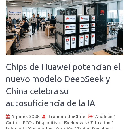
Chips de Huawei potencian el
nuevo modelo DeepSeek y
China celebra su
autosuficiencia de la IA
7 junio, 2026
TransmediaChile
Análisis
/
Cultura POP
/
Dispositivo
/
Exclusivas
/
Filtrados
/
Internet
/
Novedades
/
Opinión
/
Redes Sociales
/