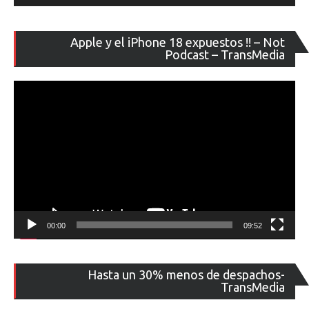
Re
Apple y el iPhone 18 expuestos !! – Not
de
Podcast – TransMedia
ví
00:00
09:52
Re
Hasta un 30% menos de despachos-
de
TransMedia
ví