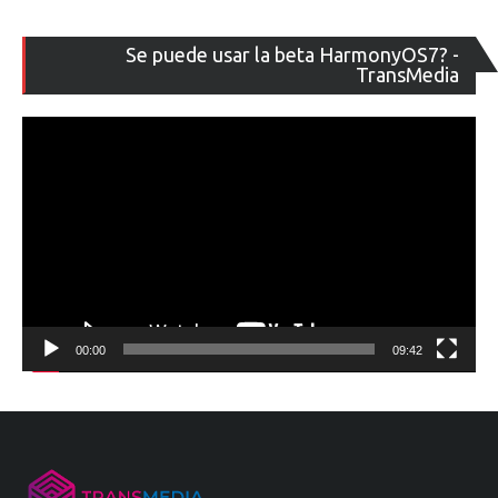
Re
Se puede usar la beta HarmonyOS7? -
de
TransMedia
ví
00:00
09:42