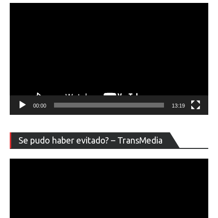
00:00
13:19
Re
Se pudo haber evitado? – TransMedia
de
ví