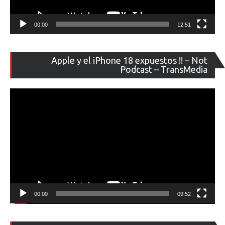
00:00
12:51
Re
Apple y el iPhone 18 expuestos !! – Not
de
Podcast – TransMedia
ví
00:00
09:52