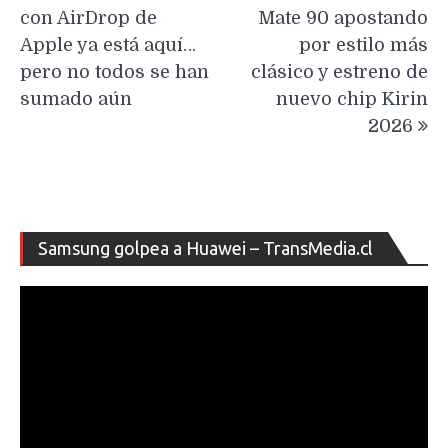
entradas
con AirDrop de
Mate 90 apostando
Apple ya está aquí…
por estilo más
pero no todos se han
clásico y estreno de
sumado aún
nuevo chip Kirin
2026
Re
Samsung golpea a Huawei – TransMedia.cl
de
ví