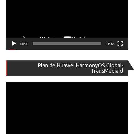
00:00
11:32
Re
Plan de Huawei HarmonyOS Global-
de
TransMedia.cl
ví