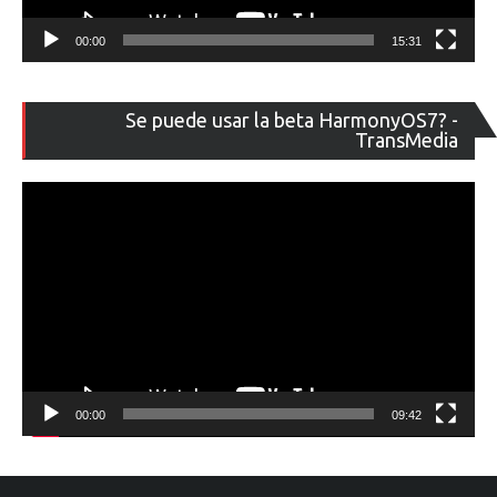
00:00
15:31
Re
Se puede usar la beta HarmonyOS7? -
de
TransMedia
ví
00:00
09:42