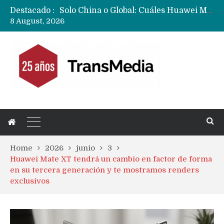
Destacado :
Data Centers de Huawei en Chile, México, Brasil,Perú y Argentina podrían verse afectados por arremetida de EE.UU
8 August, 2026
Fabricantes suben precios de teléfonos y ganan más dinero en un mercado donde Xiaomi alerta por no mejorar ventas
Home
2026
junio
3
Huawei Mate XT tendrá un cambio en factor de forma
en su tercera generación y te mostramos renders
exclusivos