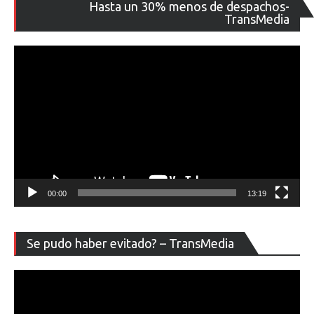
Re
Hasta un 30% menos de despachos-
de
TransMedia
ví
00:00
13:19
Re
Se pudo haber evitado? – TransMedia
de
ví