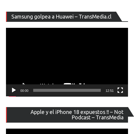
Re
Samsung golpea a Huawei – TransMedia.cl
de
ví
00:00
12:51
Re
Apple y el iPhone 18 expuestos !! – Not
de
Podcast – TransMedia
ví