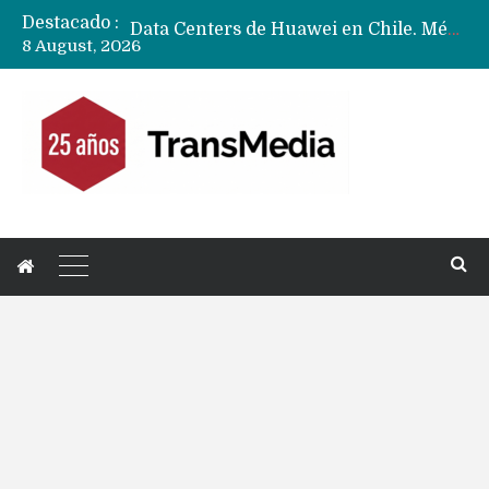
Destacado :
Data Centers de Huawei en Chile, México, Brasil,Perú y Argentina podrían verse afectados por arremetida de EE.UU
8 August, 2026
Fabricantes suben precios de teléfonos y ganan más dinero en un mercado donde Xiaomi alerta por no mejorar ventas