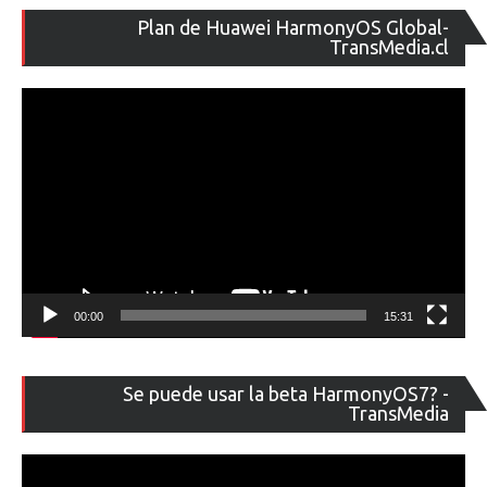
Re
Plan de Huawei HarmonyOS Global-
de
TransMedia.cl
ví
00:00
15:31
Re
Se puede usar la beta HarmonyOS7? -
de
TransMedia
ví