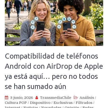
Compatibilidad de teléfonos
Android con AirDrop de Apple
ya está aquí… pero no todos
se han sumado aún
3 junio, 2026
TransmediaChile
Análisis
/
Cultura POP
/
Dispositivo
/
Exclusivas
/
Filtrados
/
Internet
/
Noticias
/
Novedades
/
Opinión
/
Redes