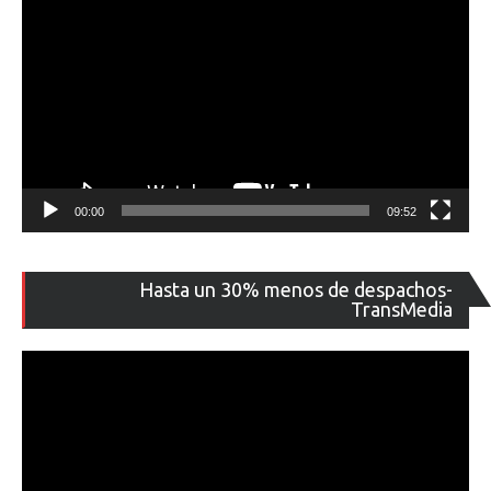
00:00
09:52
Re
Hasta un 30% menos de despachos-
de
TransMedia
ví