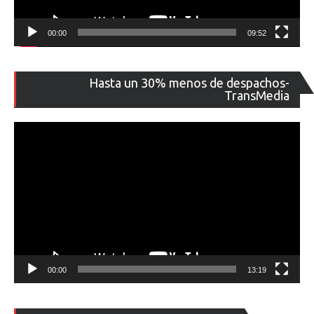
00:00
09:52
Re
Hasta un 30% menos de despachos-
de
TransMedia
ví
00:00
13:19