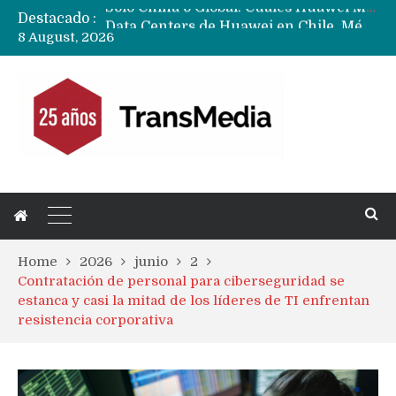
Destacado :
Data Centers de Huawei en Chile, México, Brasil,Perú y Argentina podrían verse afectados por arremetida de EE.UU
8 August, 2026
Fabricantes suben precios de teléfonos y ganan más dinero en un mercado donde Xiaomi alerta por no mejorar ventas
Home
2026
junio
2
Contratación de personal para ciberseguridad se
estanca y casi la mitad de los líderes de TI enfrentan
resistencia corporativa