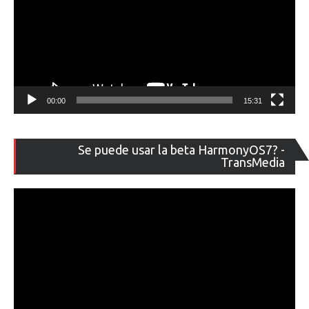
00:00
15:31
Re
Se puede usar la beta HarmonyOS7? -
de
TransMedia
ví