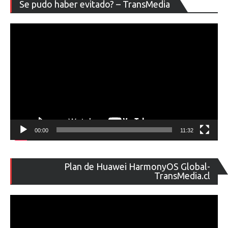
Re
Se pudo haber evitado? – TransMedia
de
ví
00:00
11:32
Re
Plan de Huawei HarmonyOS Global-
de
TransMedia.cl
ví