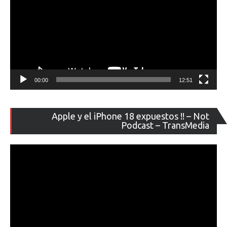
00:00
12:51
Re
Apple y el iPhone 18 expuestos !! – Not
de
Podcast – TransMedia
ví