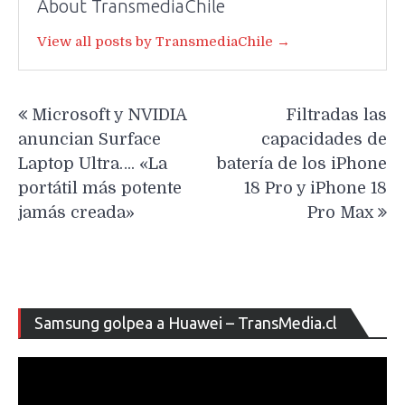
About TransmediaChile
View all posts by TransmediaChile →
Navegación
Microsoft y NVIDIA
Filtradas las
de
anuncian Surface
capacidades de
entradas
Laptop Ultra…. «La
batería de los iPhone
portátil más potente
18 Pro y iPhone 18
jamás creada»
Pro Max
Re
Samsung golpea a Huawei – TransMedia.cl
de
ví