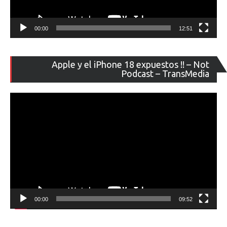
00:00
12:51
Re
Apple y el iPhone 18 expuestos !! – Not
de
Podcast – TransMedia
ví
00:00
09:52