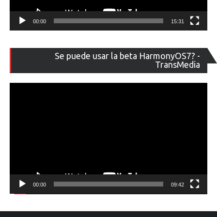
00:00
15:31
Re
Se puede usar la beta HarmonyOS7? -
de
TransMedia
ví
00:00
09:42