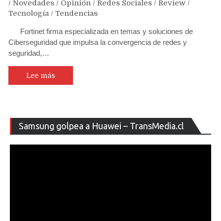
/
Novedades
/
Opinión
/
Redes Sociales
/
Review
/
Tecnología
/
Tendencias
Fortinet firma especializada en temas y soluciones de
Ciberseguridad que impulsa la convergencia de redes y
seguridad,…
Lee más
Re
Samsung golpea a Huawei – TransMedia.cl
de
ví