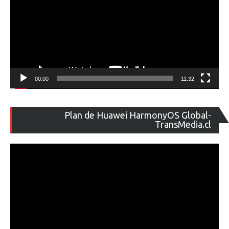
00:00
11:32
Re
Plan de Huawei HarmonyOS Global-
de
TransMedia.cl
ví