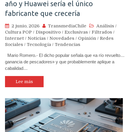
año y Huawei sería el único
fabricante que crecería
2 junio, 2026
TransmediaChile
Análisis
/
Cultura POP
/
Dispositivo
/
Exclusivas
/
Filtrados
/
Internet
/
Noticias
/
Novedades
/
Opinión
/
Redes
Sociales
/
Tecnología
/
Tendencias
Mario Romero.- El dicho popular señala que «a río revuelto…
ganancia de pescadores» y que probablemente aplique a
cabalidad…
Lee más