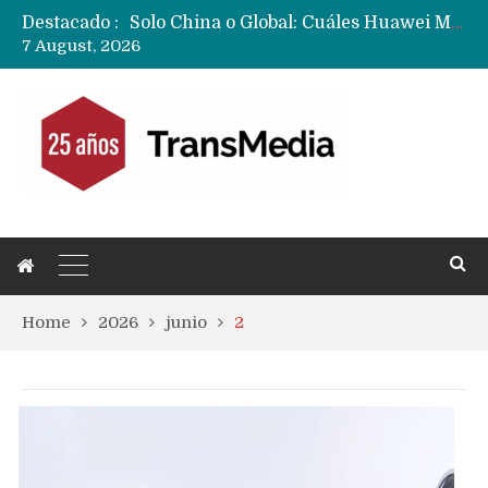
Destacado :
Data Centers de Huawei en Chile, México, Brasil,Perú y Argentina podrían verse afectados por arremetida de EE.UU
7 August, 2026
Fabricantes suben precios de teléfonos y ganan más dinero en un mercado donde Xiaomi alerta por no mejorar ventas
Home
2026
junio
2