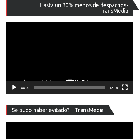
Re
Hasta un 30% menos de despachos-
de
TransMedia
ví
00:00
13:19
Re
Se pudo haber evitado? – TransMedia
de
ví