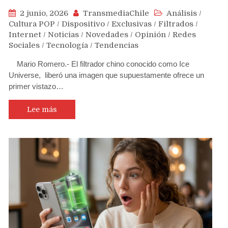
2 junio, 2026
TransmediaChile
Análisis
/
Cultura POP
/
Dispositivo
/
Exclusivas
/
Filtrados
/
Internet
/
Noticias
/
Novedades
/
Opinión
/
Redes
Sociales
/
Tecnología
/
Tendencias
Mario Romero.- El filtrador chino conocido como Ice
Universe, liberó una imagen que supuestamente ofrece un
primer vistazo…
Lee más