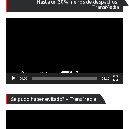
Hasta un 30% menos de despachos-
de
TransMedia
ví
00:00
13:19
Re
Se pudo haber evitado? – TransMedia
de
ví