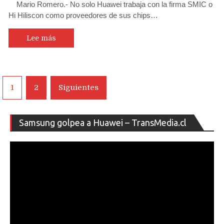
Mario Romero.- No solo Huawei trabaja con la firma SMIC o
Hi Hiliscon como proveedores de sus chips…
Lee más
Navegación
1
2
Siguientes
de
entradas
Re
Samsung golpea a Huawei – TransMedia.cl
de
ví