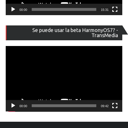
00:00
15:31
Re
Se puede usar la beta HarmonyOS7? -
de
TransMedia
ví
00:00
09:42