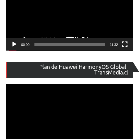
00:00
11:32
Re
Plan de Huawei HarmonyOS Global-
de
TransMedia.cl
ví