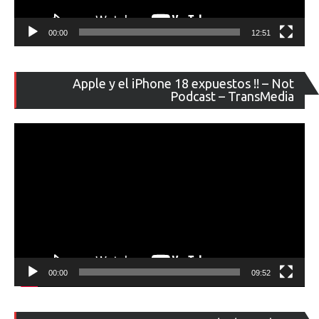
00:00
12:51
Re
Apple y el iPhone 18 expuestos !! – Not
de
Podcast – TransMedia
ví
00:00
09:52
Re