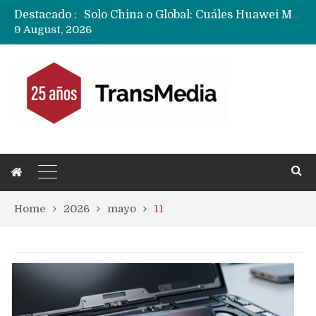
Destacado :
Data Centers de Huawei en Chile, México, Brasil,Perú y Argentina podrían verse afectados por arremetida de EE.UU
9 August, 2026
Fabricantes suben precios de teléfonos y ganan más dinero en un mercado donde Xiaomi alerta por no mejorar ventas
Home
2026
mayo
11