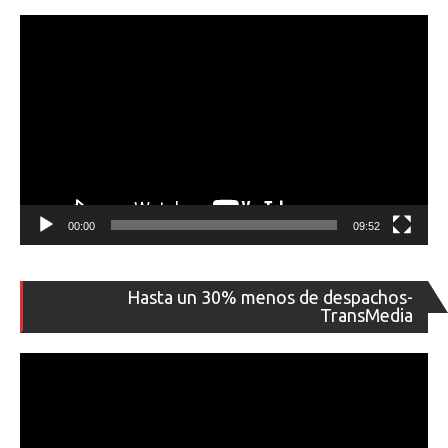
00:00
09:52
Re
Hasta un 30% menos de despachos-
de
TransMedia
ví