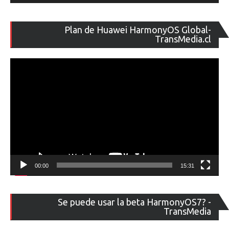
Re
Plan de Huawei HarmonyOS Global-
de
TransMedia.cl
ví
00:00
15:31
Re
Se puede usar la beta HarmonyOS7? -
de
TransMedia
ví