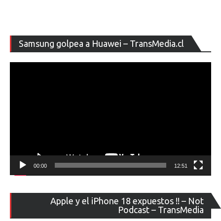
Re
Samsung golpea a Huawei – TransMedia.cl
de
ví
00:00
12:51
Re
Apple y el iPhone 18 expuestos !! – Not
de
Podcast – TransMedia
ví