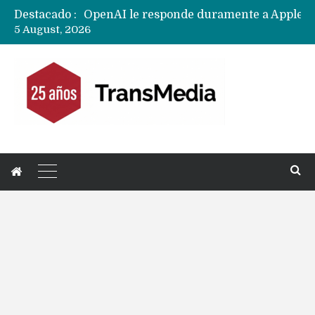
Destacado :
OpenAI le responde duramente a Apple por demanda : «No tenemos ni queremos sus secretos comerciales»
5 August, 2026
Acer, Asus, HP negocian con fabricante chino CXMT para comprar memorias DDR y presionan producción destinada a Huawei
Fuertes ganancias de AMEC el proveedor clave para la fabricación de chips y memorias para CXMT, SMIC y Huawei
Usuarios de teléfonos Xiaomi, Oppo y Vivo alertan de bloqueos para pagar con Google en modelos con ROM China
Huawei Pura 80 Pro vs Huawei Pura 90s Pro…. Cuál es la mejor compra en América Latina?
Nuevas filtraciones del Mate 90 Pro Max apuntan a potenciar las cámaras y pantalla OLED doble capa