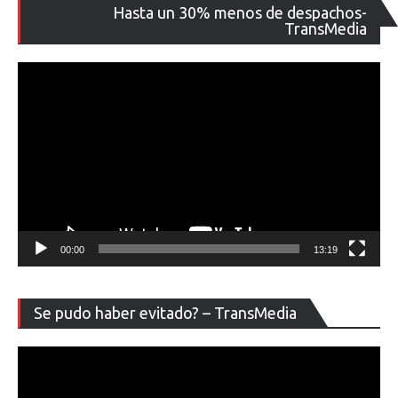
Re
Hasta un 30% menos de despachos-
de
TransMedia
ví
00:00
13:19
Re
Se pudo haber evitado? – TransMedia
de
ví