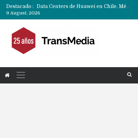
Destacado :
Data Centers de Huawei en Chile, México, Brasil,Perú y Argentina podrían verse afectados por arremetida de EE.UU
9 August, 2026
Fabricantes suben precios de teléfonos y ganan más dinero en un mercado donde Xiaomi alerta por no mejorar ventas