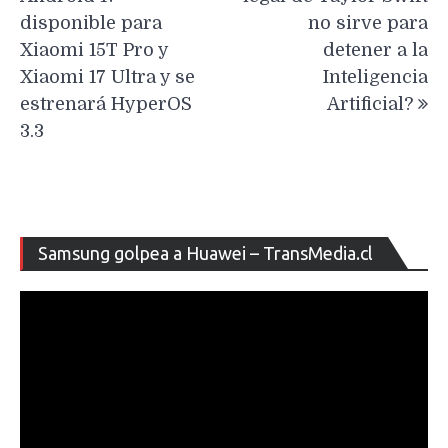
entradas
disponible para
no sirve para
Xiaomi 15T Pro y
detener a la
Xiaomi 17 Ultra y se
Inteligencia
estrenará HyperOS
Artificial?
3.3
Re
Samsung golpea a Huawei – TransMedia.cl
de
ví