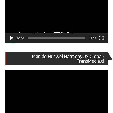
00:00
11:32
Re
Plan de Huawei HarmonyOS Global-
de
TransMedia.cl
ví