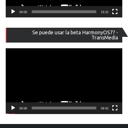
00:00
15:31
Re
Se puede usar la beta HarmonyOS7? -
de
TransMedia
ví
00:00
09:42