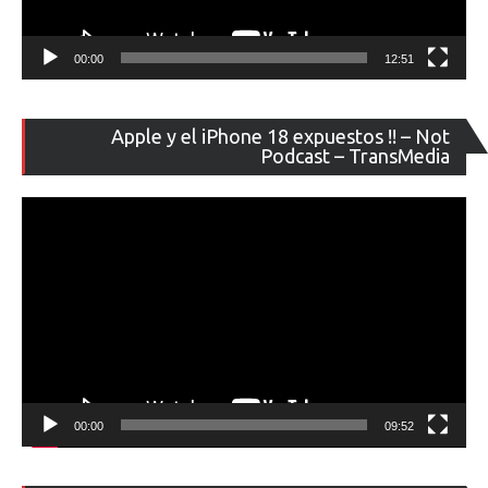
00:00
12:51
Re
Apple y el iPhone 18 expuestos !! – Not
de
Podcast – TransMedia
ví
00:00
09:52