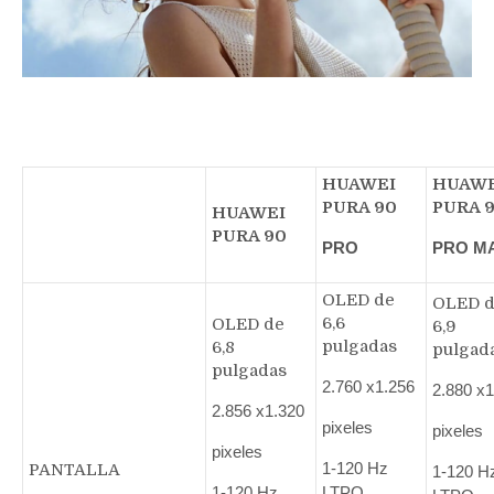
HUAWEI
HUAWE
PURA 90
PURA 
HUAWEI
PURA 90
PRO
PRO M
OLED de
OLED 
6,6
OLED de
6,9
pulgadas
6,8
pulgad
pulgadas
2.760 x1.256
2.880 x1
2.856 x1.320
pixeles
pixeles
pixeles
1-120 Hz
PANTALLA
1-120 H
1-120 Hz
LTPO