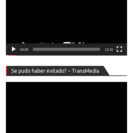
00:00
13:19
Re
Se pudo haber evitado? – TransMedia
de
ví