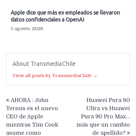
Apple dice que más ex empleados se llevaron
datos confidenciales a OpenAI
5 agosto, 2026
About TransmediaChile
View all posts by TransmediaChile →
Navegación
AHORA : John
Huawei Pura 80
de
Ternus es el nuevo
Ultra vs Huawei
entradas
CEO de Apple
Pura 90 Pro Max…
mientras Tim Cook
más que un cambio
asume como
de apellido?