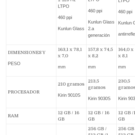
LTPO
LTPO
460 ppi
460 ppi
460 ppi
Kunlun Glass
Kunlun 
Kunlun Glass
2.a
antirrefle
generación
163,1 x 78,1
157,8 x 74,5
164,0 x 
DIMENSIONES Y
x 7,0
x 8,2
x 8,1
PESO
mm
mm
mm
213,5
230,5
210 gramos
gramos
gramo
PROCESADOR
Kirin 9010S
Kirin 9030S
Kirin 90
12 GB / 16
12 GB / 16
12 GB /
RAM
GB
GB
GB
256 GB /
256 GB 
512 GB /1
512 GB 