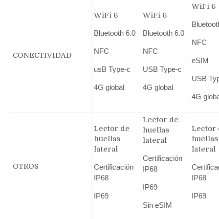
WiFi 6
WiFi 6
WiFi 6
Bluetoot
Bluetooth 6.0
Bluetooth 6.0
NFC
NFC
NFC
CONECTIVIDAD
eSIM
usB Type-c
USB Type-c
USB Typ
4G global
4G global
4G globa
Lector de
Lector de
Lector
huellas
huellas
huellas
lateral
lateral
lateral
Certificación
OTROS
Certificación
Certific
IP68
IP68
IP68
IP69
IP69
IP69
Sin eSIM