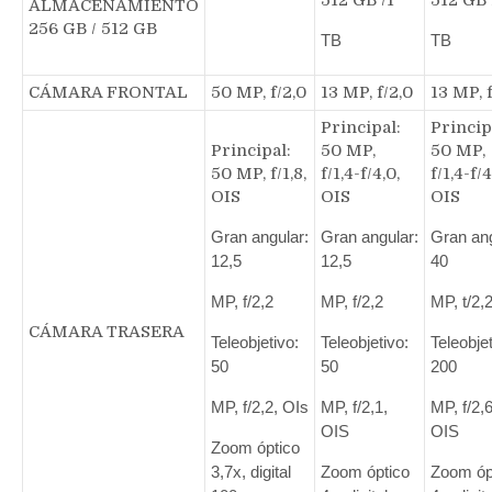
ALMACENAMIENTO
256 GB / 512 GB
TB
TB
CÁMARA FRONTAL
50 MP, f/2,0
13 MP, f/2,0
13 MP, f
Principal:
Princip
Principal:
50 MP,
50 MP,
50 MP, f/1,8,
f/1,4-f/4,0,
f/1,4-f/4
OIS
OIS
OIS
Gran angular:
Gran angular:
Gran ang
12,5
12,5
40
MP, f/2,2
MP, f/2,2
MP, t/2,
CÁMARA TRASERA
Teleobjetivo:
Teleobjetivo:
Teleobjet
50
50
200
MP, f/2,2, OIs
MP, f/2,1,
MP, f/2,6
OIS
OIS
Zoom óptico
3,7x, digital
Zoom óptico
Zoom óp