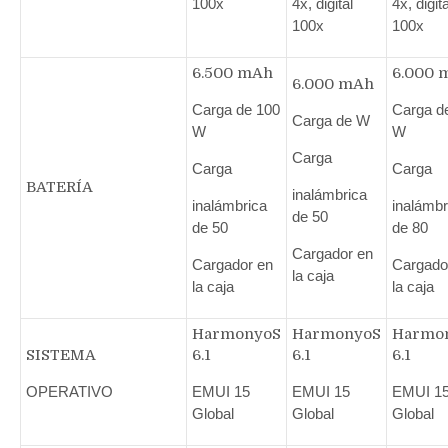
100x
4x, digital
4x, digita
100x
100x
6.500 mAh
6.000 
6.000 mAh
Carga de 100
Carga d
Carga de W
W
W
Carga
Carga
Carga
BATERÍA
inalámbrica
inalámbrica
inalámbr
de 50
de 50
de 80
Cargador en
Cargador en
Cargado
la caja
la caja
la caja
HarmonyoS
HarmonyoS
Harmo
SISTEMA
6.1
6.1
6.1
OPERATIVO
EMUI 15
EMUI 15
EMUI 1
Global
Global
Global