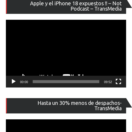
Re
Apple y el iPhone 18 expuestos !! – Not
de
Podcast – TransMedia
ví
00:00
09:52
Re
Hasta un 30% menos de despachos-
de
TransMedia
ví