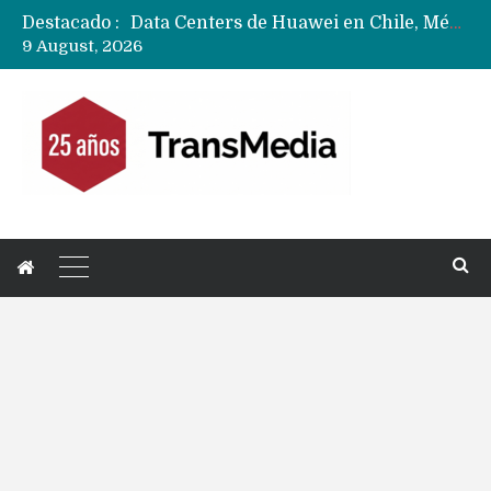
Destacado :
Data Centers de Huawei en Chile, México, Brasil,Perú y Argentina podrían verse afectados por arremetida de EE.UU
9 August, 2026
Fabricantes suben precios de teléfonos y ganan más dinero en un mercado donde Xiaomi alerta por no mejorar ventas