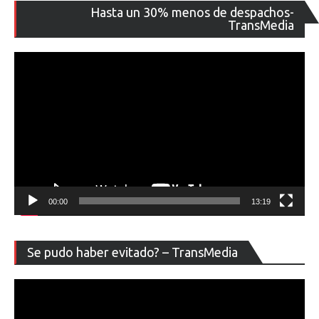
Re
Hasta un 30% menos de despachos-
de
TransMedia
ví
00:00
13:19
Re
Se pudo haber evitado? – TransMedia
de
ví