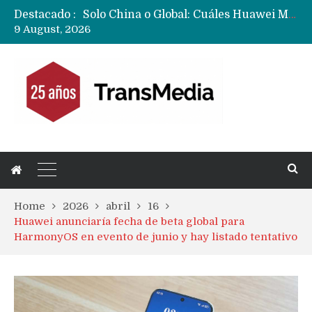
Destacado :
Data Centers de Huawei en Chile, México, Brasil,Perú y Argentina podrían verse afectados por arremetida de EE.UU
9 August, 2026
Fabricantes suben precios de teléfonos y ganan más dinero en un mercado donde Xiaomi alerta por no mejorar ventas
Home
2026
abril
16
Huawei anunciaría fecha de beta global para
HarmonyOS en evento de junio y hay listado tentativo