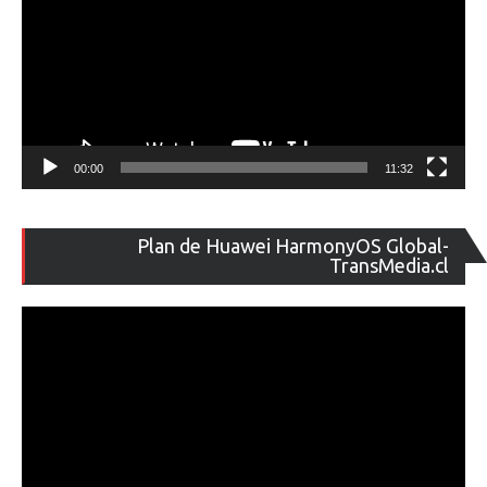
00:00
11:32
Re
Plan de Huawei HarmonyOS Global-
de
TransMedia.cl
ví