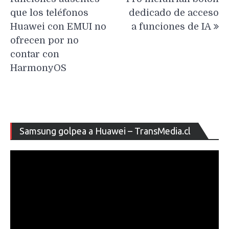
entradas
que los teléfonos
dedicado de acceso
Huawei con EMUI no
a funciones de IA
ofrecen por no
contar con
HarmonyOS
Re
Samsung golpea a Huawei – TransMedia.cl
de
ví