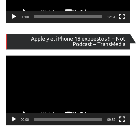
00:00
12:51
Re
Apple y el iPhone 18 expuestos !! – Not
de
Podcast – TransMedia
ví
00:00
09:52