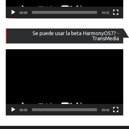
00:00
15:31
Re
Se puede usar la beta HarmonyOS7? -
de
TransMedia
ví
00:00
09:42