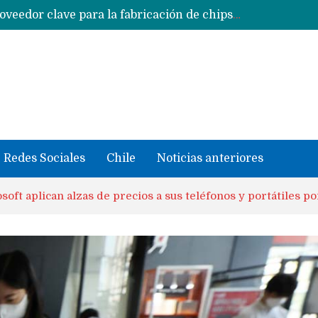
Usuarios de teléfonos Xiaomi, Oppo y Vivo alertan de bloqueos para pagar con Google en modelos con ROM China
 iPhone según tu uso
Redes Sociales
Chile
Noticias anteriores
oft aplican alzas de precios a sus teléfonos y portátiles 