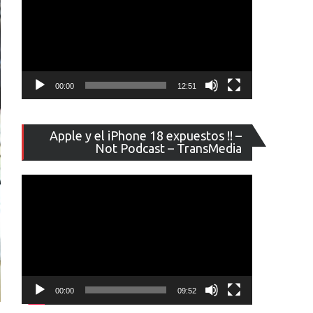
00:00
12:51
Reproducto
Apple y el iPhone 18 expuestos !! –
de
Not Podcast – TransMedia
vídeo
00:00
09:52