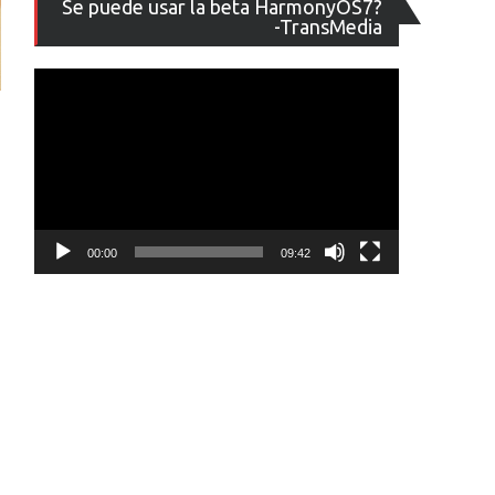
Se puede usar la beta HarmonyOS7?
de
-TransMedia
vídeo
00:00
09:42