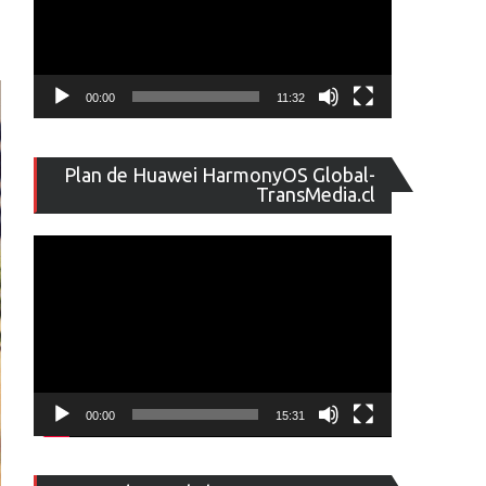
00:00
11:32
Reproducto
Plan de Huawei HarmonyOS Global-
de
TransMedia.cl
vídeo
00:00
15:31
Reproducto