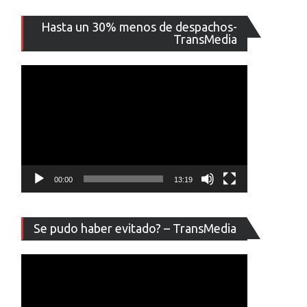
Reproducto
Hasta un 30% menos de despachos-
de
TransMedia
vídeo
00:00
13:19
Reproducto
Se pudo haber evitado? – TransMedia
de
vídeo