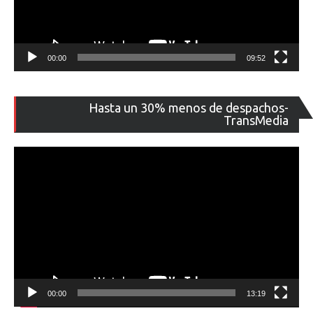
00:00
09:52
Re
Hasta un 30% menos de despachos-
de
TransMedia
ví
00:00
13:19