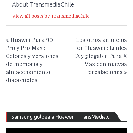
About TransmediaChile
View all posts by TransmediaChile →
Navegación
Huawei Pura 90
Los otros anuncios
de
Pro y Pro Max :
de Huawei : Lentes
entradas
Colores y versiones
IA y plegable Pura X
de memoria y
Max con nuevas
almacenamiento
prestaciones
disponibles
Re
Samsung golpea a Huawei – TransMedia.cl
de
ví