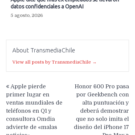
datos confidenciales a OpenAI
5 agosto, 2026
About TransmediaChile
View all posts by TransmediaChile →
Navegación
Apple pierde
Honor 600 Pro pasa
de
primer lugar en
por Geekbench con
entradas
ventas mundiales de
alta puntuación y
teléfonos en Q1 y
deberá demostrar
consultora Omdia
que no solo imita el
advierte de «malas
diseño del iPhone 17