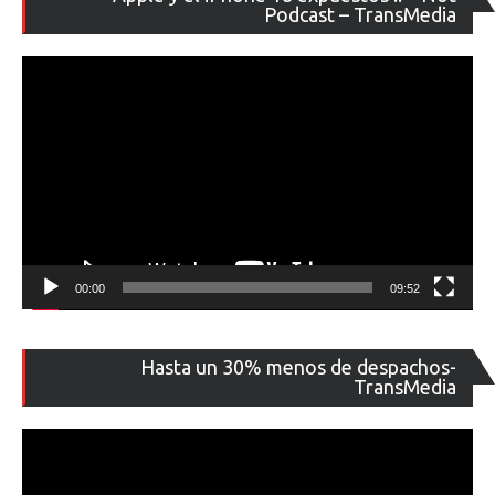
de
Podcast – TransMedia
ví
00:00
09:52
Re
Hasta un 30% menos de despachos-
de
TransMedia
ví