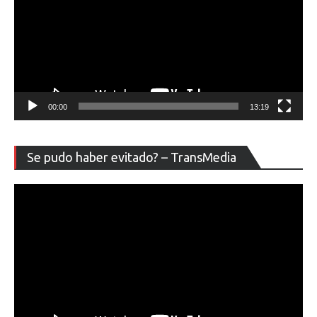
00:00
13:19
Re
Se pudo haber evitado? – TransMedia
de
ví