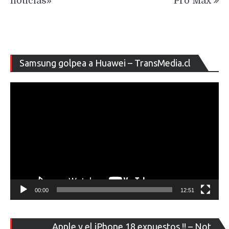
noticias»
Pro Max
Re
Samsung golpea a Huawei – TransMedia.cl
de
ví
00:00
12:51
Re
Apple y el iPhone 18 expuestos !! – Not