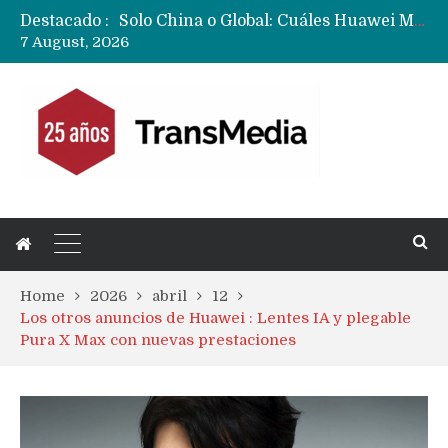
Destacado :
Data Centers de Huawei en Chile, México, Brasil,Perú y Argentina podrían verse afectados por arremetida de EE.UU
7 August, 2026
Fabricantes suben precios de teléfonos y ganan más dinero en un mercado donde Xiaomi alerta por no mejorar ventas
Home
2026
abril
12
Los otros anuncios de Huawei : Lentes IA y plegable
Pura X Max con nuevas prestaciones