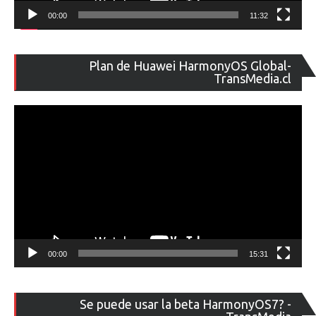
00:00
11:32
Re
Plan de Huawei HarmonyOS Global-
de
TransMedia.cl
ví
00:00
15:31
Re
Se puede usar la beta HarmonyOS7? -
de