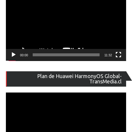
00:00
11:32
Re
Plan de Huawei HarmonyOS Global-
de
TransMedia.cl
ví