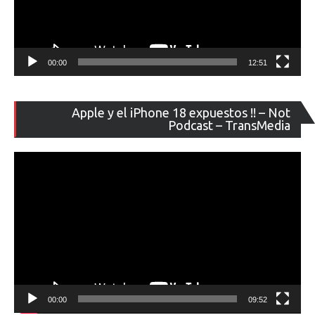
00:00
12:51
Re
Apple y el iPhone 18 expuestos !! – Not
de
Podcast – TransMedia
ví
00:00
09:52