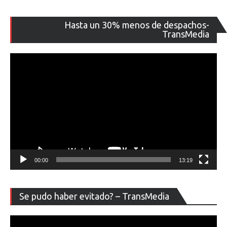
Re
Hasta un 30% menos de despachos-
de
TransMedia
ví
00:00
13:19
Re
Se pudo haber evitado? – TransMedia
de
ví