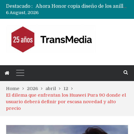
Destacado :
Ahora Honor copia diseño de los anillos traseros con pantalla del fabricante Oppo
6 August, 2026
Masiva filtración del Apple iPhone Fold (Ultra) con todas sus características, precios y opciones
Ecosistema Apple: cómo elegir el iPhone según tu uso
Nuevas filtraciones del Mate 90 Pro Max apuntan a potenciar las cámaras y pantalla OLED doble capa
Google acaba definitivamente el truco para pagar con NFC en celulares Xiaomi, Oppo, Vivo y Huawei con ROM china
Apple dice que más ex empleados se llevaron datos confidenciales a OpenAI
Home
2026
abril
12
El dilema que enfrentan los Huawei Pura 90 donde el
usuario deberá definir por escasa novedad y alto
precio