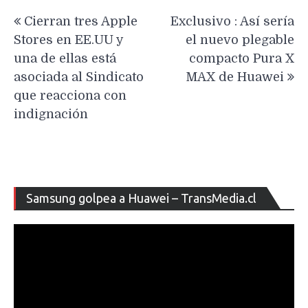
Navegación
Cierran tres Apple
Exclusivo : Así sería
de
Stores en EE.UU y
el nuevo plegable
entradas
una de ellas está
compacto Pura X
asociada al Sindicato
MAX de Huawei
que reacciona con
indignación
Re
Samsung golpea a Huawei – TransMedia.cl
de
ví