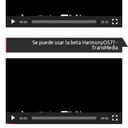
00:00
15:31
Re
Se puede usar la beta HarmonyOS7? -
de
TransMedia
ví
00:00
09:42