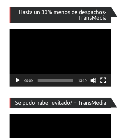
Reproducto
Hasta un 30% menos de despachos-
de
TransMedia
vídeo
00:00
13:19
Reproducto
Se pudo haber evitado? – TransMedia
de
vídeo