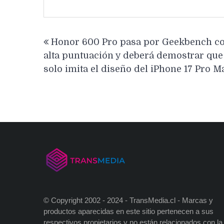
Navegación
Honor 600 Pro pasa por Geekbench c
de
alta puntuación y deberá demostrar que
entradas
solo imita el diseño del iPhone 17 Pro M
© Copyright 2002 - 2024 - TransMedia.cl - Marcas y
productos aparecidas en este sitio pertenecen a sus
respectivos propietarios y no están relacionados con la