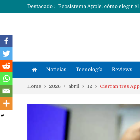
Destacado :
Apple dice que más ex empleados 
Noticias
Tecnología
Reviews
Home
2026
abril
12
Cierran tres App