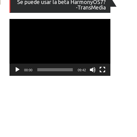
Se puede usar la beta HarmonyOS7?
de
-TransMedia
vídeo
00:00
09:42