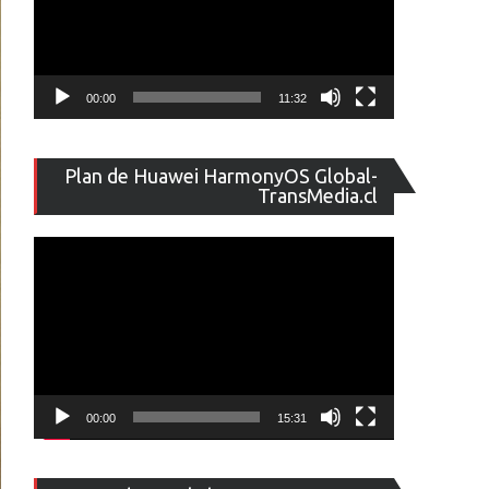
00:00
11:32
Reproducto
Plan de Huawei HarmonyOS Global-
de
TransMedia.cl
vídeo
00:00
15:31
Reproducto