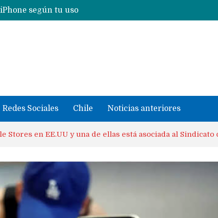
Nuevas filtraciones del Mate 90 Pro Max apuntan a potenciar las cámaras y pantalla OLED doble capa
se llevaron datos confidenciales a OpenAI
Redes Sociales
Chile
Noticias anteriores
le Stores en EE.UU y una de ellas está asociada al Sindicato