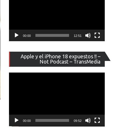
00:00
12:51
Reproducto
Apple y el iPhone 18 expuestos !! –
de
Not Podcast – TransMedia
vídeo
00:00
09:52