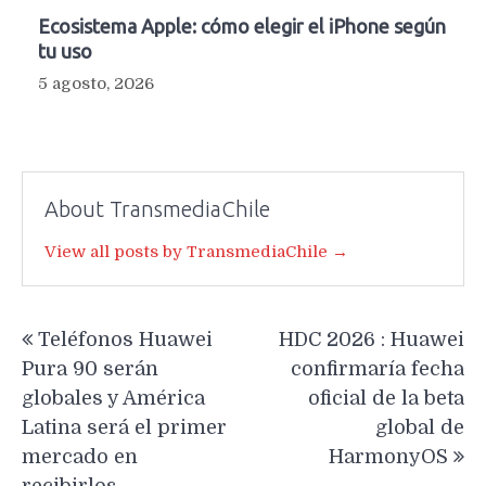
Ecosistema Apple: cómo elegir el iPhone según
tu uso
5 agosto, 2026
About TransmediaChile
View all posts by TransmediaChile →
Navegación
Teléfonos Huawei
HDC 2026 : Huawei
de
Pura 90 serán
confirmaría fecha
entradas
globales y América
oficial de la beta
Latina será el primer
global de
mercado en
HarmonyOS