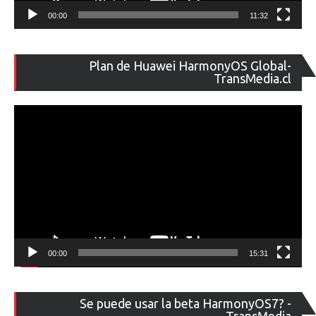
00:00
11:32
Re
Plan de Huawei HarmonyOS Global-
de
TransMedia.cl
ví
00:00
15:31
Re
Se puede usar la beta HarmonyOS7? -
de