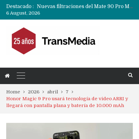
Destacado :
Google acaba definitivamente el truco para pagar con NFC en celulares Xiaomi, Oppo, Vivo y Huawei con ROM china
6 August, 2026
Apple dice que más ex empleados se llevaron datos confidenciales a OpenAI
Home
2026
abril
7
Honor Magic 9 Pro usará tecnología de video ARRI y
llegará con pantalla plana y batería de 10.000 mAh