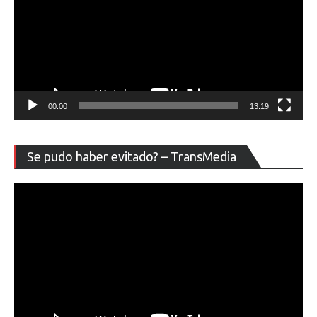
00:00
13:19
Re
Se pudo haber evitado? – TransMedia
de
ví