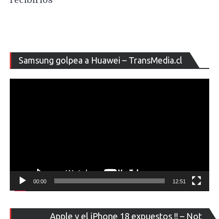
recibirlos
Re
Samsung golpea a Huawei – TransMedia.cl
de
ví
00:00
12:51
Re
Apple y el iPhone 18 expuestos !! – Not