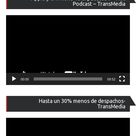
de
Podcast – TransMedia
ví
00:00
09:52
Re
Hasta un 30% menos de despachos-
de
TransMedia
ví