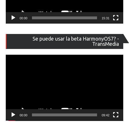
00:00
15:31
Re
Se puede usar la beta HarmonyOS7? -
de
TransMedia
ví
00:00
09:42