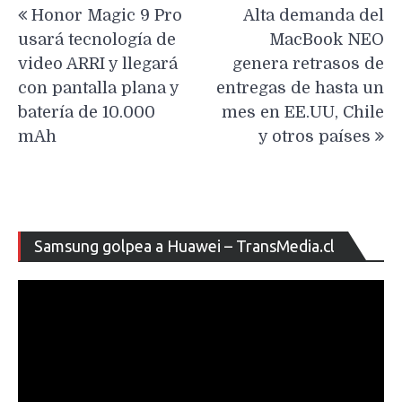
Honor Magic 9 Pro
Alta demanda del
de
usará tecnología de
MacBook NEO
entradas
video ARRI y llegará
genera retrasos de
con pantalla plana y
entregas de hasta un
batería de 10.000
mes en EE.UU, Chile
mAh
y otros países
Re
Samsung golpea a Huawei – TransMedia.cl
de
ví