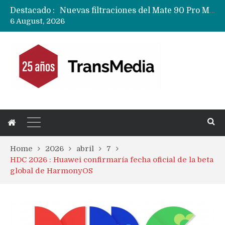
Destacado :
Google acaba definitivamente el truco para pagar con NFC en celulares Xiaomi, Oppo, Vivo y Huawei con ROM china
6 August, 2026
Apple dice que más ex empleados se llevaron datos confidenciales a OpenAI
Home
2026
abril
7
HDC 2026 : Huawei confirmaría fecha oficial de la beta
global de HarmonyOS