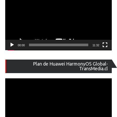
00:00
11:32
Re
Plan de Huawei HarmonyOS Global-
de
TransMedia.cl
ví