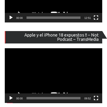
00:00
12:51
Re
Apple y el iPhone 18 expuestos !! – Not
de
Podcast – TransMedia
ví
00:00
09:52