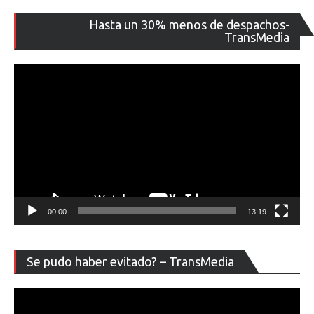
Re
Hasta un 30% menos de despachos-
de
TransMedia
ví
00:00
13:19
Re
Se pudo haber evitado? – TransMedia
de
ví