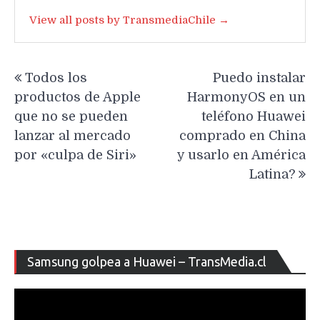
View all posts by TransmediaChile →
Navegación
Todos los
Puedo instalar
de
productos de Apple
HarmonyOS en un
entradas
que no se pueden
teléfono Huawei
lanzar al mercado
comprado en China
por «culpa de Siri»
y usarlo en América
Latina?
Re
Samsung golpea a Huawei – TransMedia.cl
de
ví