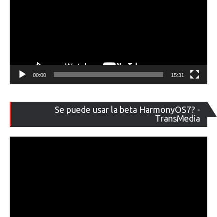
00:00
15:31
Re
Se puede usar la beta HarmonyOS7? -
de
TransMedia
ví