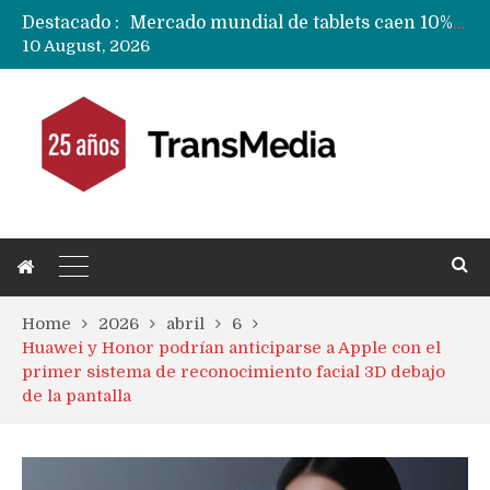
Destacado :
Fabricantes suben precios de teléfonos y ganan más dinero en un mercado donde Xiaomi alerta por no mejorar ventas
10 August, 2026
Apple podría subir los precios de sus iPhone 17 a nivel mundial este lunes
Home
2026
abril
6
Huawei y Honor podrían anticiparse a Apple con el
primer sistema de reconocimiento facial 3D debajo
de la pantalla