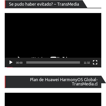
Re
Se pudo haber evitado? – TransMedia
de
ví
00:00
11:32
Re
Plan de Huawei HarmonyOS Global-
de
TransMedia.cl
ví