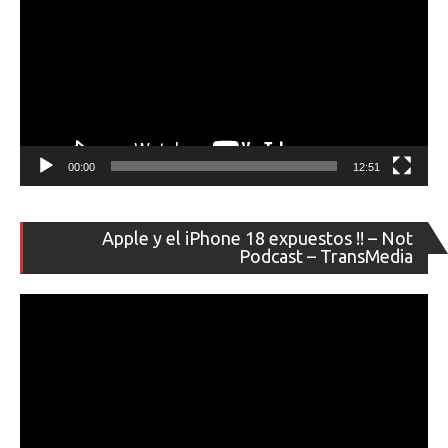
00:00
12:51
Re
Apple y el iPhone 18 expuestos !! – Not
de
Podcast – TransMedia
ví