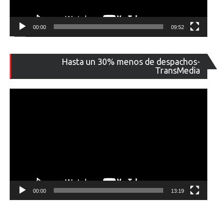
00:00
09:52
Re
Hasta un 30% menos de despachos-
de
TransMedia
ví
00:00
13:19