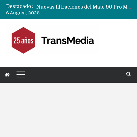
Destacado :
Nuevas filtraciones del Mate 90 Pro Max apuntan a potenciar las cámaras y pantalla OLED doble capa
6 August, 2026
Apple dice que más ex empleados se llevaron datos confidenciales a OpenAI