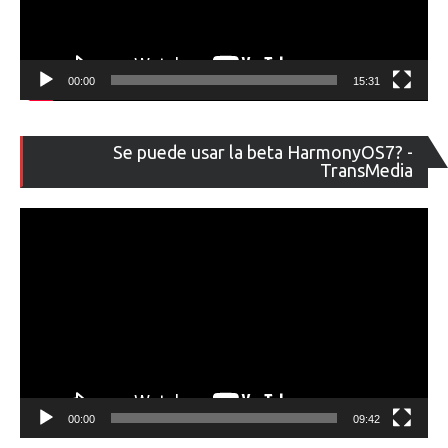
00:00
15:31
Re
Se puede usar la beta HarmonyOS7? -
de
TransMedia
ví
00:00
09:42