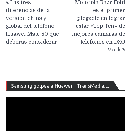
Las tres
Motorola Razr Fold
de
diferencias de la
es el primer
entradas
versión china y
plegable en lograr
global del teléfono
estar «Top Ten» de
Huawei Mate 80 que
mejores cámaras de
deberás considerar
teléfonos en DXO
Mark
Re
Samsung golpea a Huawei – TransMedia.cl
de
ví