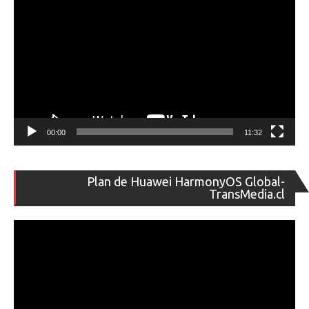
00:00
11:32
Re
Plan de Huawei HarmonyOS Global-
de
TransMedia.cl
ví