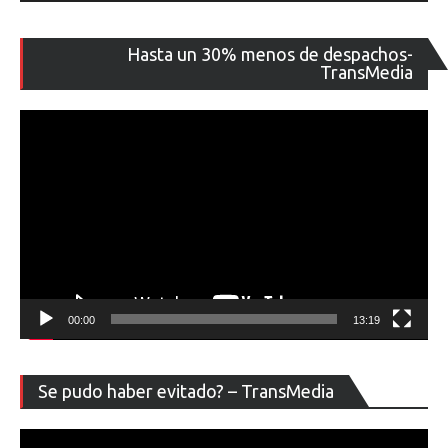
Re
Hasta un 30% menos de despachos-
de
TransMedia
ví
00:00
13:19
Re
Se pudo haber evitado? – TransMedia
de
ví