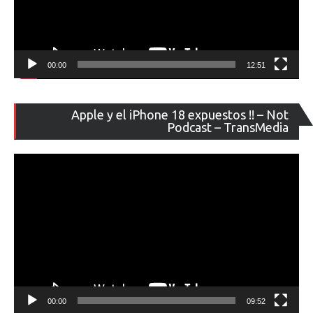
00:00
12:51
Re
Apple y el iPhone 18 expuestos !! – Not
de
Podcast – TransMedia
ví
00:00
09:52