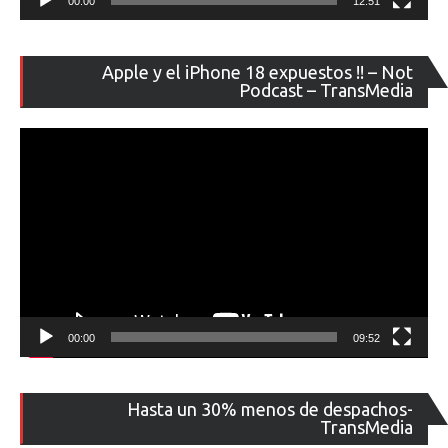
00:00
12:51
Re
Apple y el iPhone 18 expuestos !! – Not
de
Podcast – TransMedia
ví
00:00
09:52
Re
Hasta un 30% menos de despachos-
de
TransMedia
ví