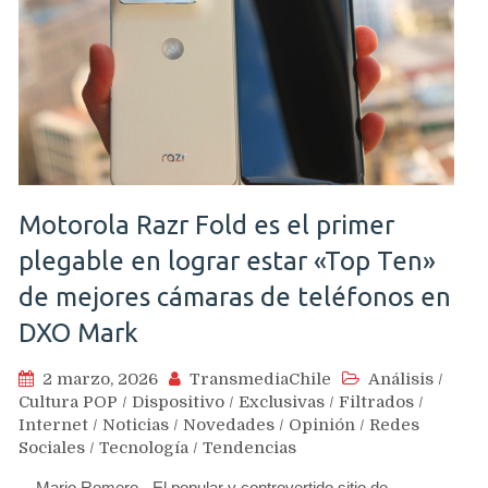
Motorola Razr Fold es el primer
plegable en lograr estar «Top Ten»
de mejores cámaras de teléfonos en
DXO Mark
2 marzo, 2026
TransmediaChile
Análisis
/
Cultura POP
/
Dispositivo
/
Exclusivas
/
Filtrados
/
Internet
/
Noticias
/
Novedades
/
Opinión
/
Redes
Sociales
/
Tecnología
/
Tendencias
Mario Romero.- El popular y controvertido sitio de