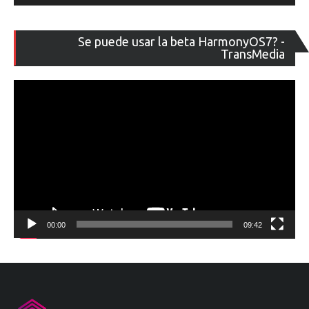
Re
Se puede usar la beta HarmonyOS7? -
de
TransMedia
ví
00:00
09:42