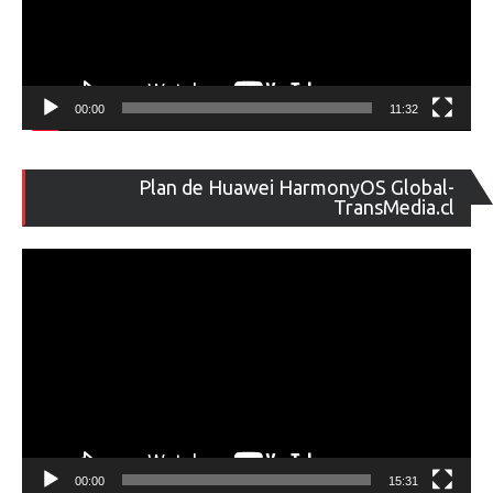
00:00
11:32
Re
Plan de Huawei HarmonyOS Global-
de
TransMedia.cl
ví
00:00
15:31