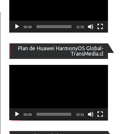
00:00
11:32
Reproducto
Plan de Huawei HarmonyOS Global-
de
TransMedia.cl
vídeo
00:00
15:31
Reproducto