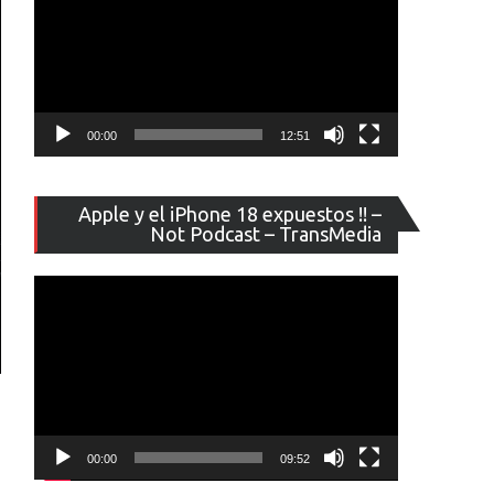
00:00
12:51
Reproducto
Apple y el iPhone 18 expuestos !! –
de
Not Podcast – TransMedia
vídeo
00:00
09:52