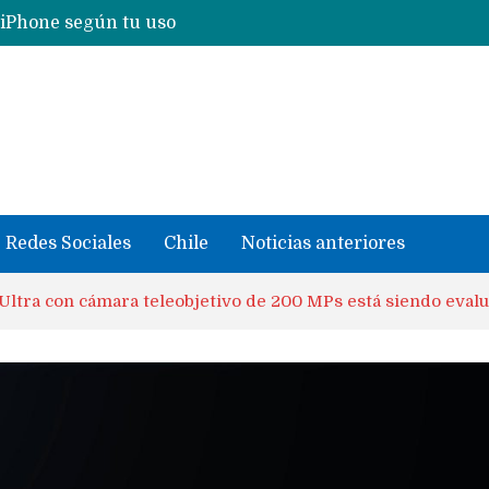
 iPhone según tu uso
Nuevas filtraciones del Mate 90 Pro Max apuntan a potenciar las cámaras y pantalla OLED doble capa
se llevaron datos confidenciales a OpenAI
Redes Sociales
Chile
Noticias anteriores
Ultra con cámara teleobjetivo de 200 MPs está siendo eval