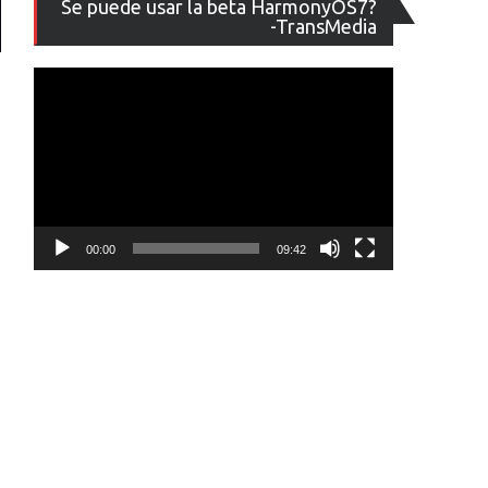
Se puede usar la beta HarmonyOS7?
de
-TransMedia
vídeo
00:00
09:42