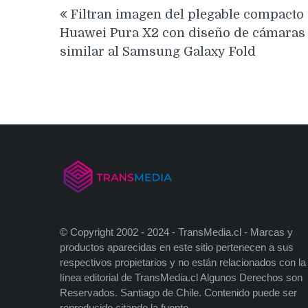
Navegación
Filtran imagen del plegable compacto
de
Huawei Pura X2 con diseño de cámaras
entradas
similar al Samsung Galaxy Fold
© Copyright 2002 - 2024 - TransMedia.cl - Marcas y
productos aparecidas en este sitio pertenecen a sus
respectivos propietarios y no están relacionados con la
línea editorial de TransMedia.cl Algunos Derechos son
Reservados. Santiago de Chile. Contenido puede ser
reproducido citando la fuente