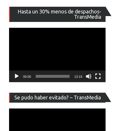
Reproducto
Hasta un 30% menos de despachos-
de
TransMedia
vídeo
00:00
13:19
Reproducto
Se pudo haber evitado? – TransMedia
de
vídeo