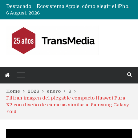
Destacado :
Nuevas filtraciones del Mate 90 Pro Max apuntan a potenciar las cámaras y pantalla OLED doble capa
6 August, 2026
Apple dice que más ex empleados se llevaron datos confidenciales a OpenAI
Home
2026
enero
6
Filtran imagen del plegable compacto Huawei Pura
X2 con diseño de cámaras similar al Samsung Galaxy
Fold