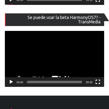
00:00
15:31
Re
Se puede usar la beta HarmonyOS7? -
de
TransMedia
ví
00:00
09:42