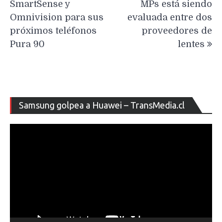
SmartSense y
MPs está siendo
Omnivision para sus
evaluada entre dos
próximos teléfonos
proveedores de
Pura 90
lentes
Re
Samsung golpea a Huawei – TransMedia.cl
de
ví