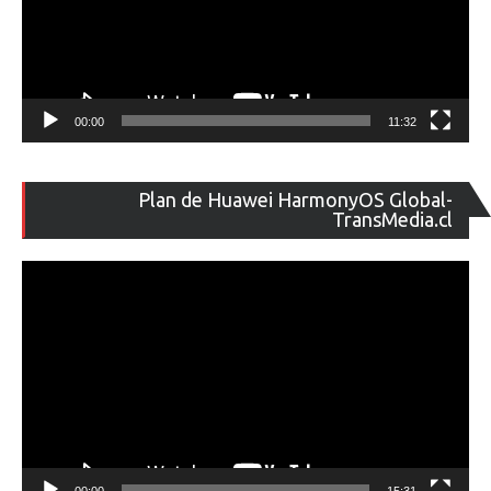
00:00
11:32
Re
Plan de Huawei HarmonyOS Global-
de
TransMedia.cl
ví