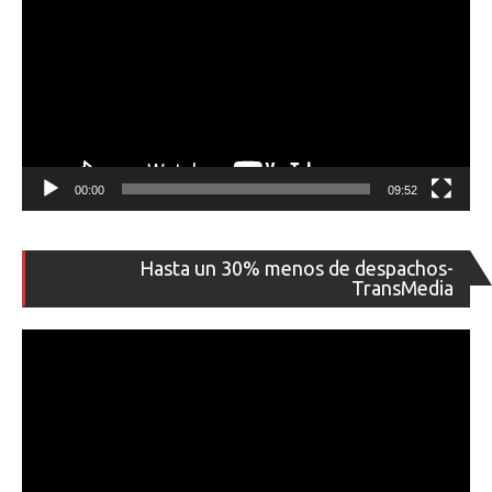
00:00
09:52
Re
Hasta un 30% menos de despachos-
de
TransMedia
ví