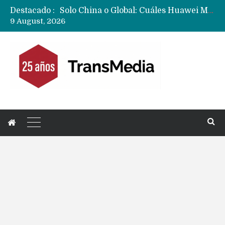
Destacado :
Data Centers de Huawei en Chile, México, Brasil,Perú y Argentina podrían verse afectados por arremetida de EE.UU
9 August, 2026
Fabricantes suben precios de teléfonos y ganan más dinero en un mercado donde Xiaomi alerta por no mejorar ventas