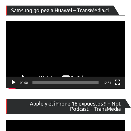
Re
Samsung golpea a Huawei – TransMedia.cl
de
ví
00:00
12:51
Re
Apple y el iPhone 18 expuestos !! – Not
de
Podcast – TransMedia
ví