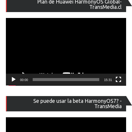
Plan de Huawei HarmonyOS Global-
de
TransMedia.cl
ví
00:00
15:31
Re
Se puede usar la beta HarmonyOS7? -
de
TransMedia
ví