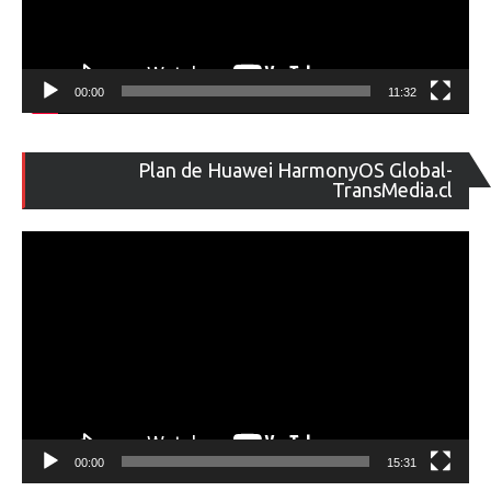
00:00
11:32
Re
Plan de Huawei HarmonyOS Global-
de
TransMedia.cl
ví
00:00
15:31