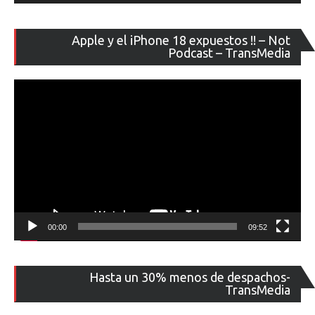
Re
Apple y el iPhone 18 expuestos !! – Not
de
Podcast – TransMedia
ví
00:00
09:52
Re
Hasta un 30% menos de despachos-
de
TransMedia
ví