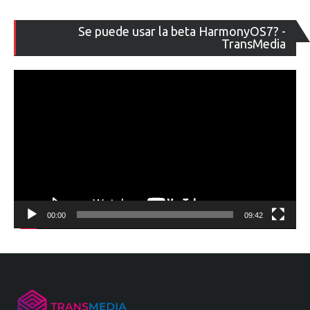
Re
Se puede usar la beta HarmonyOS7? -
de
TransMedia
ví
00:00
09:42