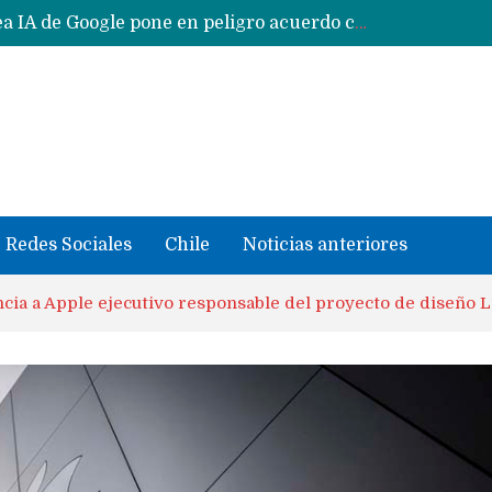
Reestructuración de fondo en área IA de Google pone en peligro acuerdo con Apple y salvataje de Siri
CXMT le dice NO a la venta de sus memorias a Apple y dará prioridad a Huawei y Xiaomi
Sailfish OS la «joya» de sistema operativo que Europa planea financiar para competir contra Android, iOS y HarmonyOS
se llevaron datos confidenciales a OpenAI
Solo China o Global: Cuáles Huawei MateBook, MatePad y Nova llegarán a Europa y LATAM?
Data Centers de Huawei en Chile, México, Brasil,Perú y Argentina podrían verse afectados por arremetida de EE.UU
Fabricantes suben precios de teléfonos y ganan más dinero en un mercado donde Xiaomi alerta por no mejorar ventas
Redes Sociales
Chile
Noticias anteriores
cia a Apple ejecutivo responsable del proyecto de diseño L