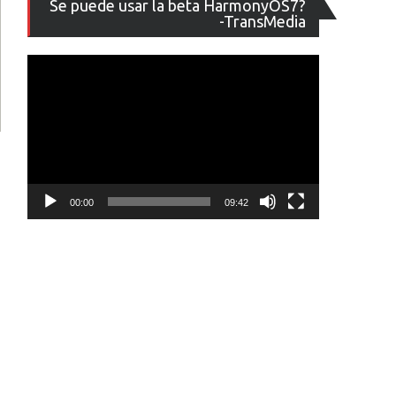
Se puede usar la beta HarmonyOS7?
de
-TransMedia
vídeo
00:00
09:42