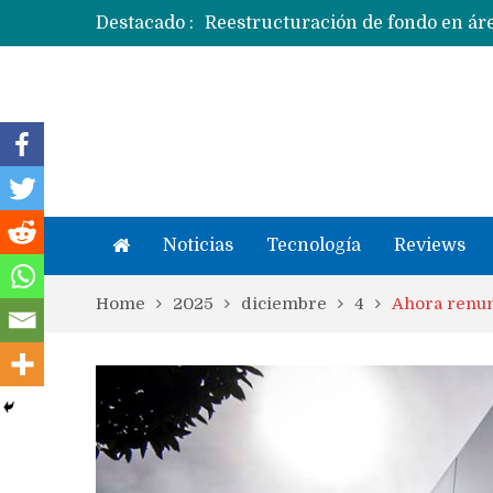
Destacado :
Apple dice que más ex empleados 
Noticias
Tecnología
Reviews
Home
2025
diciembre
4
Ahora renun