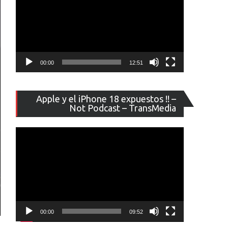
00:00
12:51
Reproducto
Apple y el iPhone 18 expuestos !! –
de
Not Podcast – TransMedia
vídeo
00:00
09:52