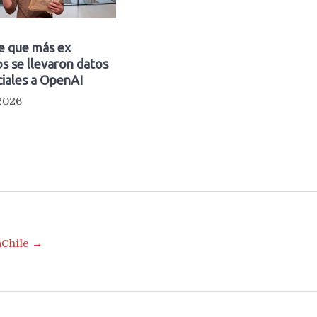
e que más ex
s se llevaron datos
iales a OpenAI
 2026
aChile →