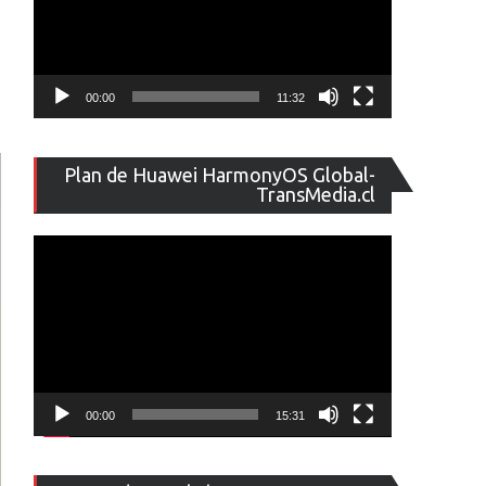
00:00
11:32
Reproducto
Plan de Huawei HarmonyOS Global-
de
TransMedia.cl
vídeo
00:00
15:31
Reproducto