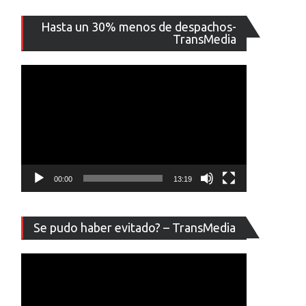
Reproducto
Hasta un 30% menos de despachos-
de
TransMedia
vídeo
00:00
13:19
Reproducto
Se pudo haber evitado? – TransMedia
de
,
vídeo